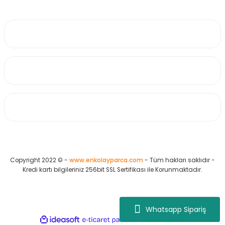
0530 223 65 71
Üyelik
Kurumsal
Alışveriş
Copyright 2022 © -
www.enkolayparca.com
- Tüm hakları saklıdır -
Kredi kartı bilgileriniz 256bit SSL Sertifikası ile Korunmaktadır.
Whatsapp Sipariş
ideasoft
ile
e-