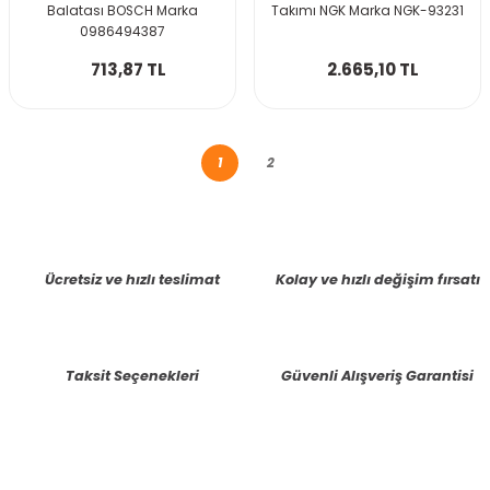
Balatası BOSCH Marka
Takımı NGK Marka NGK-93231
0986494387
713,87 TL
2.665,10 TL
1
2
Ücretsiz ve hızlı teslimat
Kolay ve hızlı değişim fırsatı
Taksit Seçenekleri
Güvenli Alışveriş Garantisi
E-BÜLTENE KAYIT OLUN KAMPANYALARIMIZI KAÇIRMAYIN