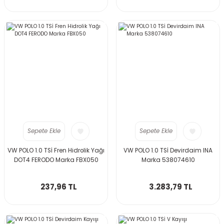
Sepete Ekle
Sepete Ekle
VW POLO 1.0 TSİ Fren Hidrolik Yağı
VW POLO 1.0 TSİ Devirdaim INA
DOT4 FERODO Marka FBX050
Marka 538074610
237,96 TL
3.283,79 TL