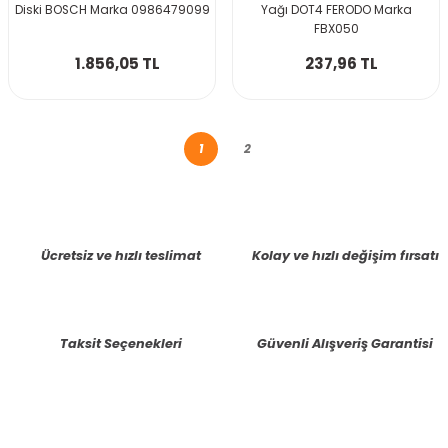
Diski BOSCH Marka 0986479099
Yağı DOT4 FERODO Marka
FBX050
1.856,05 TL
237,96 TL
1
2
Ücretsiz ve hızlı teslimat
Kolay ve hızlı değişim fırsatı
Taksit Seçenekleri
Güvenli Alışveriş Garantisi
E-BÜLTENE KAYIT OLUN KAMPANYALARIMIZI KAÇIRMAYIN