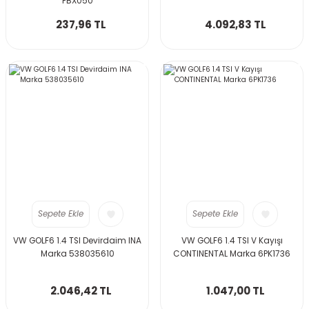
FBX050
237,96 TL
4.092,83 TL
Sepete Ekle
Sepete Ekle
VW GOLF6 1.4 TSI Devirdaim INA
VW GOLF6 1.4 TSI V Kayışı
Marka 538035610
CONTINENTAL Marka 6PK1736
2.046,42 TL
1.047,00 TL