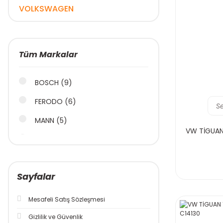
VOLKSWAGEN
Tüm Markalar
BOSCH (9)
FERODO (6)
S
MANN (5)
VW TİGUAN 
İNA (4)
CASTROL (2)
Sayfalar
CONTİNENTAL (2)
TOTAL (2)
Mesafeli Satış Sözleşmesi
NGK (1)
Gizlilik ve Güvenlik