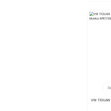
S
VW TİGUAN 1