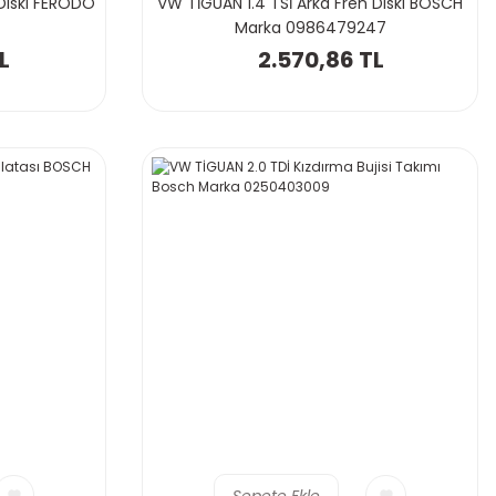
 Diski FERODO
VW TİGUAN 1.4 TSİ Arka Fren Diski BOSCH
Marka 0986479247
L
2.570,86 TL
Sepete Ekle