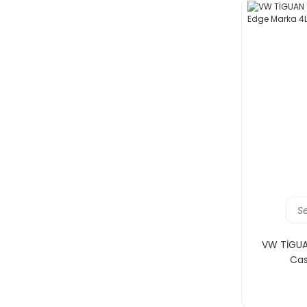
S
VW TİGUA
Cas