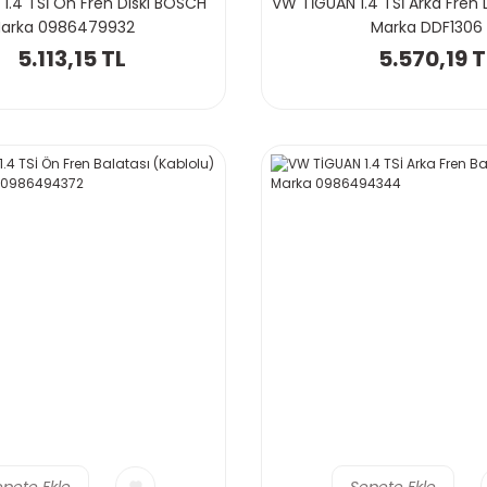
1.4 TSİ Ön Fren Diski BOSCH
VW TİGUAN 1.4 TSİ Arka Fren
arka 0986479932
Marka DDF1306
5.113,15 TL
5.570,19 T
epete Ekle
Sepete Ekle