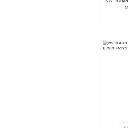
VW TİGUAN 
M
S