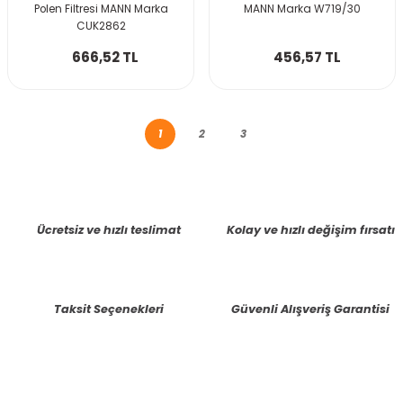
Polen Filtresi MANN Marka
MANN Marka W719/30
CUK2862
666,52 TL
456,57 TL
1
2
3
Ücretsiz ve hızlı teslimat
Kolay ve hızlı değişim fırsatı
Taksit Seçenekleri
Güvenli Alışveriş Garantisi
E-BÜLTENE KAYIT OLUN KAMPANYALARIMIZI KAÇIRMAYIN