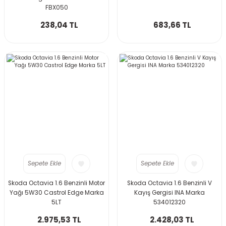
FBX050
238,04 TL
683,66 TL
Sepete Ekle
Sepete Ekle
Skoda Octavia 1.6 Benzinli Motor
Skoda Octavia 1.6 Benzinli V
Yağı 5W30 Castrol Edge Marka
Kayış Gergisi INA Marka
5LT
534012320
2.975,53 TL
2.428,03 TL