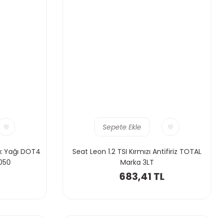
Sepete Ekle
lik Yağı DOT4
Seat Leon 1.2 TSI Kırmızı Antifiriz TOTAL
050
Marka 3LT
L
683,41 TL