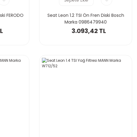
iski FERODO
Seat Leon 1.2 TSI Ön Fren Diski Bosch
Marka 0986479940
L
3.093,42 TL