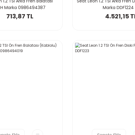
 1.2 TSI Arka Fren Balatası
Seat Leon 1.2 TSI Arka Fren 
H Marka 0986494387
Marka DDF1224
713,87 TL
4.521,15 T
epete Ekle
Sepete Ekle