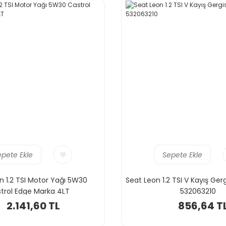
epete Ekle
Sepete Ekle
n 1.2 TSI Motor Yağı 5W30
Seat Leon 1.2 TSI V Kayış Ger
trol Edge Marka 4LT
532063210
2.141,60 TL
856,64 T