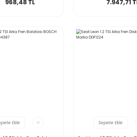
968,48 TL
7.947,71 T
epete Ekle
Sepete Ekle