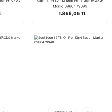
Diski FERODO
Seat Leon 1.2 TSI Arka Fren Diski BOSCH
Marka 0986479099
L
1.856,05 TL
Sepete Ekle