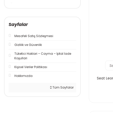
FERODO (19)
CASTROL (7)
Sayfalar
CONTİNENTAL (7)
NGK (7)
Mesafeli Satış Sözleşmesi
TOTAL (7)
Gizlilik ve Güvenlik
Tüketici Haklari – Cayma – İptal İade
Koşullari
S
Kişisel Veriler Politikası
Hakkımızda
Seat Leon
Tüm Sayfalar