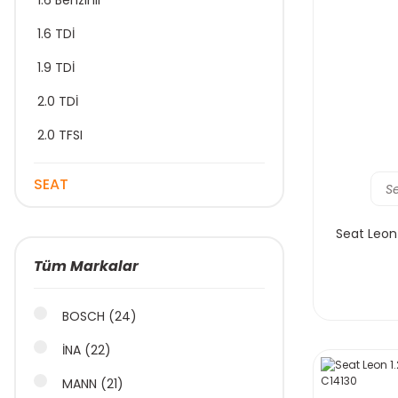
1.6 Benzinli
1.6 TDİ
1.9 TDİ
2.0 TDİ
2.0 TFSI
SEAT
S
Seat Leon 
Tüm Markalar
BOSCH (24)
İNA (22)
MANN (21)