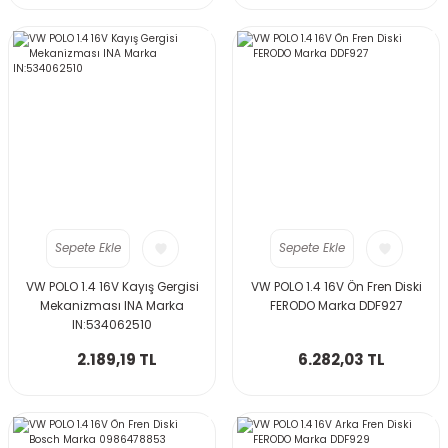
Sepete Ekle
Sepete Ekle
VW POLO 1.4 16V Kayış Gergisi
VW POLO 1.4 16V Ön Fren Diski
Mekanizması INA Marka
FERODO Marka DDF927
IN:534062510
2.189,19 TL
6.282,03 TL