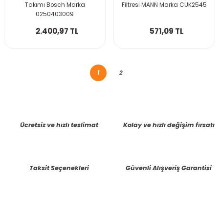
Takımı Bosch Marka
Filtresi MANN Marka CUK2545
0250403009
2.400,97 TL
571,09 TL
1
2
Ücretsiz ve hızlı teslimat
Kolay ve hızlı değişim fırsatı
Taksit Seçenekleri
Güvenli Alışveriş Garantisi
E-BÜLTENE KAYIT OLUN KAMPANYALARIMIZI KAÇIRMAYIN