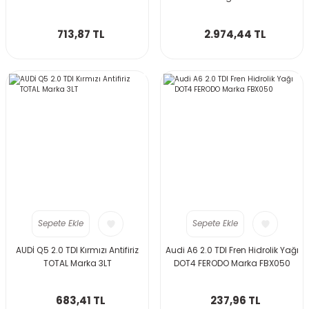
713,87 TL
2.974,44 TL
Sepete Ekle
Sepete Ekle
AUDİ Q5 2.0 TDI Kırmızı Antifiriz
Audi A6 2.0 TDI Fren Hidrolik Yağı
TOTAL Marka 3LT
DOT4 FERODO Marka FBX050
683,41 TL
237,96 TL