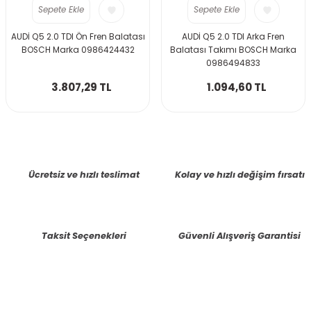
Sepete Ekle
Sepete Ekle
AUDİ Q5 2.0 TDI Ön Fren Balatası
AUDİ Q5 2.0 TDI Arka Fren
BOSCH Marka 0986424432
Balatası Takımı BOSCH Marka
0986494833
3.807,29 TL
1.094,60 TL
Ücretsiz ve hızlı teslimat
Kolay ve hızlı değişim fırsatı
Taksit Seçenekleri
Güvenli Alışveriş Garantisi
E-BÜLTENE KAYIT OLUN KAMPANYALARIMIZI KAÇIRMAYIN