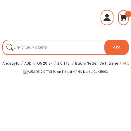
ARA
Anasayfa
AUDİ
Q5 2018-
2.0 TFSI
Bakım Setleri Ve Filtreler
AUDİ