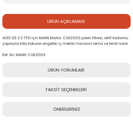
ÜRÜN
AÇIKLAMASI
AUDİ Q5 2.0 TFSI için MANN Marka CUK31003 polen filtresi, aktif karbonlu
yapısıyla kötü kokuları engeller, iç mekân havasını temiz ve ferah tutar.
Ref. No: MANN-CUK31003
ÜRÜN
YORUMLARI
TAKSİT
SEÇENEKLERİ
Bu ürüne ilk yorumu siz yapın!
ÖNERİLERİNİZ
Yorum Yaz
Bu ürünün fiyat bilgisi, resim, ürün açıklamalarında ve diğer
konularda yetersiz gördüğünüz noktaları öneri formunu kullanarak