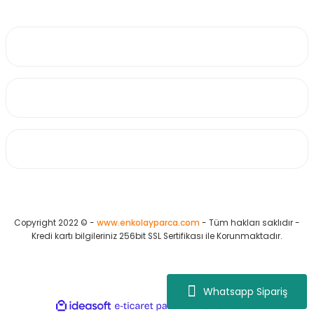
0530 223 65 71
Üyelik
Kurumsal
Alışveriş
Copyright 2022 © -
www.enkolayparca.com
- Tüm hakları saklıdır -
Kredi kartı bilgileriniz 256bit SSL Sertifikası ile Korunmaktadır.
Whatsapp Sipariş
ideasoft
ile
e-