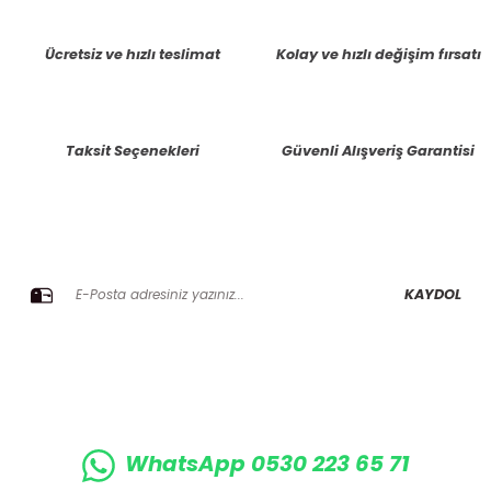
tarafımıza iletebilirsiniz.
Görüş ve önerileriniz için teşekkür ederiz.
Ücretsiz ve hızlı teslimat
Kolay ve hızlı değişim fırsatı
Ürün resmi kalitesiz, bozuk veya görüntülenemiyor.
Ürün açıklamasında eksik bilgiler bulunuyor.
Taksit Seçenekleri
Güvenli Alışveriş Garantisi
Ürün bilgilerinde hatalar bulunuyor.
Ürün fiyatı diğer sitelerden daha pahalı.
Bu ürüne benzer farklı alternatifler olmalı.
E-BÜLTENE KAYIT OLUN KAMPANYALARIMIZI KAÇIRMAYIN
KAYDOL
Gönder
WhatsApp 0530 223 65 71