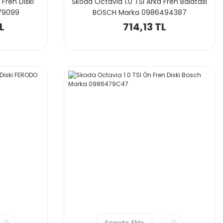
 Fren Diski
Skoda Octavia 1.0 TSI Arka Fren Balatası
79099
BOSCH Marka 0986494387
L
714,13 TL
Sepete Ekle