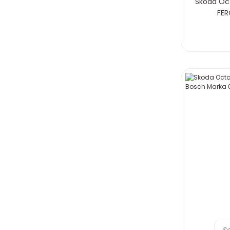
Skoda Octa
FER
S