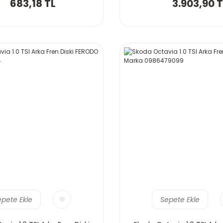
683,18 TL
3.903,90 T
epete Ekle
Sepete Ekle