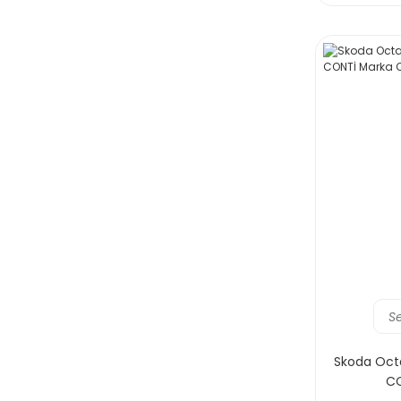
S
Skoda Octa
CO