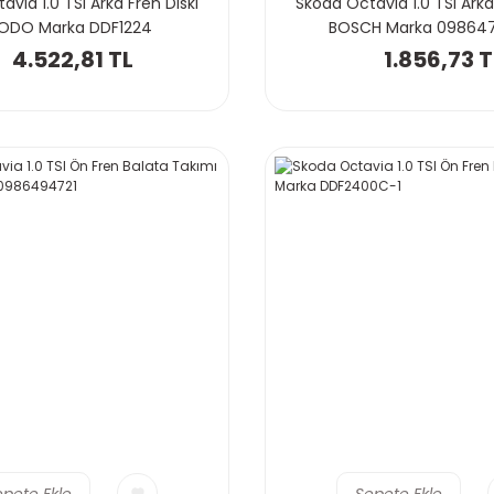
via 1.0 TSI Arka Fren Diski
Skoda Octavia 1.0 TSI Arka
ODO Marka DDF1224
BOSCH Marka 09864
4.522,81 TL
1.856,73 T
epete Ekle
Sepete Ekle