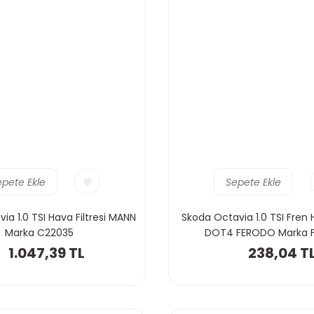
epete Ekle
Sepete Ekle
ia 1.0 TSI Hava Filtresi MANN
Skoda Octavia 1.0 TSI Fren H
Marka C22035
DOT4 FERODO Marka 
1.047,39 TL
238,04 T