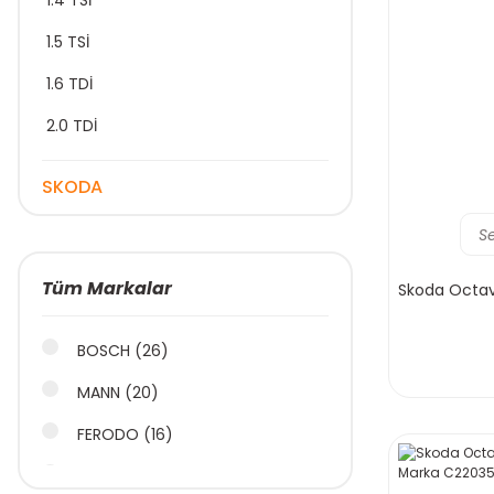
1.4 TSİ
1.5 TSİ
1.6 TDİ
2.0 TDİ
SKODA
S
Tüm Markalar
Skoda Octavi
BOSCH (26)
MANN (20)
FERODO (16)
İNA (15)