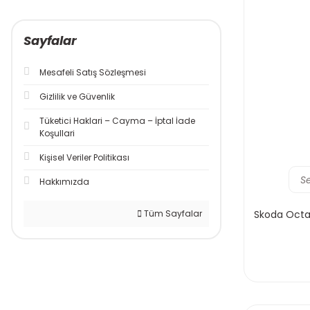
CONTİNENTAL (10)
Sayfalar
CASTROL (6)
TOTAL (6)
Mesafeli Satış Sözleşmesi
NGK (4)
Gizlilik ve Güvenlik
GEBA (3)
Tüketici Haklari – Cayma – İptal İade
Koşullari
Kişisel Veriler Politikası
S
Hakkımızda
Tüm Sayfalar
Skoda Octav