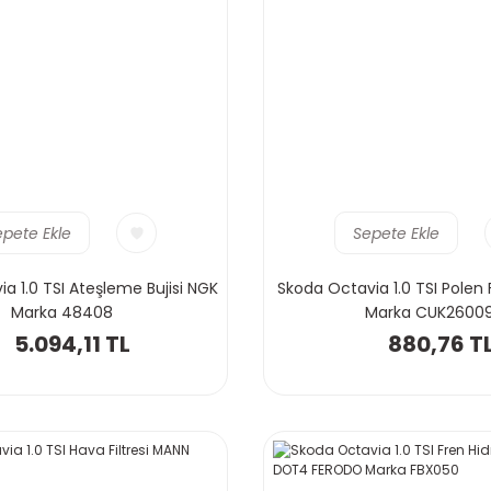
epete Ekle
Sepete Ekle
a 1.0 TSI Ateşleme Bujisi NGK
Skoda Octavia 1.0 TSI Polen 
Marka 48408
Marka CUK2600
5.094,11 TL
880,76 T