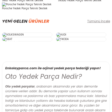
Seat Yedek Parça Teknik Destek
Skoda Yedek Parça Teknik Destek
Porsche Yedek Parça Teknik Destek
DETAYLI
DETAYLI
YENİ GELEN
ÜRÜNLER
Tümünü İncele
DETAYLI
DETAYLI
İNCELE
İNCELE
İNCELE
İNCELE
SWAGEN
AUDİ
EAT
SKODA
Sepete Ekle
Skoda RAPİD 1.0 TSI Hava Filtresi MANN Marka C22035
Enkolayparca.com ile orjinal yedek parça tedariği yapın!
Oto Yedek Parça Nedir?
1.046,62 TL
Oto yedek parçalar
, arabanızın aksamında yer alan demonte
ürünlere verilen addır. Bu demonte yapılar uzun kullanım sonrası
aşınmalara ve paslanma vb bazı yıpranmalara maruz kalır. İstanbul
Sepete Ekle
trafiği ve İstanbulun yollarını da hesaba katarsak çukurlara gire gire
amortisörleriniz ve diğer aksamlarınız zarar görür. Bu yüzden bir
Seat Arona 1.0 TSI Takımı NGK Marka 94224
tamirciye gidip oto yedek parça talebinde bulunarak arızalı aksamı