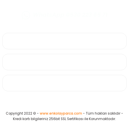
Skoda Octavia 1.5 TSI Arka Fren Balatası Takımı BOSCH Marka 0986494
SEAT LEON 1.0 EcoTSİ Takımı NGK Marka NGK-94224
WhatsApp 0530 223 65 71
1.046,62 TL
0530 223 65 71
2.711,70 TL
Üyelik
Kurumsal
Alışveriş
Copyright 2022 © -
www.enkolayparca.com
- Tüm hakları saklıdır -
Kredi kartı bilgileriniz 256bit SSL Sertifikası ile Korunmaktadır.