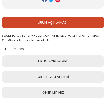
ÜRÜN
AÇIKLAMASI
Skoda SCALA 1.6 TDI V Kayışı CONTINENTAL Marka Orjinal Alman Üretimi
Olup Scala Aracınız İle Uyumludur.
Ref. No: 6PK1030
ÜRÜN
YORUMLARI
TAKSİT
SEÇENEKLERİ
Bu ürüne ilk yorumu siz yapın!
ÖNERİLERİNİZ
Yorum Yaz
Bu ürünün fiyat bilgisi, resim, ürün açıklamalarında ve diğer