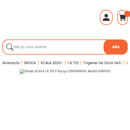
ARA
Anasayfa
SKODA
SCALA 2020-
1.6 TDİ
Trigerler Ve Zincir Seti
Sk