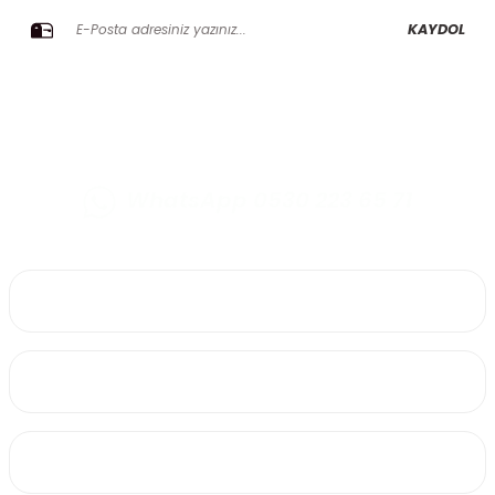
KAYDOL
WhatsApp 0530 223 65 71
0530 223 65 71
Üyelik
Kurumsal
Alışveriş