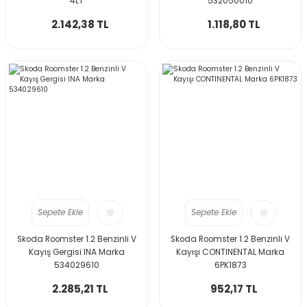
4LT
532050010
2.142,38 TL
1.118,80 TL
Sepete Ekle
Sepete Ekle
Skoda Roomster 1.2 Benzinli V
Skoda Roomster 1.2 Benzinli V
Kayış Gergisi INA Marka
Kayışı CONTINENTAL Marka
534029610
6PK1873
2.285,21 TL
952,17 TL