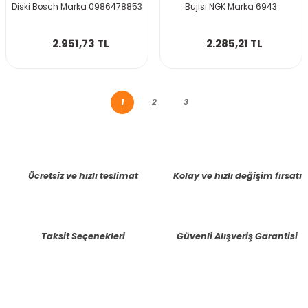
Diski Bosch Marka 0986478853
Bujisi NGK Marka 6943
2.951,73 TL
2.285,21 TL
1
2
3
Ücretsiz ve hızlı teslimat
Kolay ve hızlı değişim fırsatı
Taksit Seçenekleri
Güvenli Alışveriş Garantisi
E-BÜLTENE KAYIT OLUN KAMPANYALARIMIZI KAÇIRMAYIN