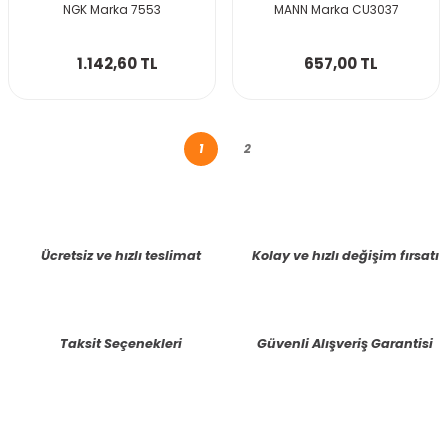
NGK Marka 7553
MANN Marka CU3037
1.142,60 TL
657,00 TL
1
2
Ücretsiz ve hızlı teslimat
Kolay ve hızlı değişim fırsatı
Taksit Seçenekleri
Güvenli Alışveriş Garantisi
E-BÜLTENE KAYIT OLUN KAMPANYALARIMIZI KAÇIRMAYIN