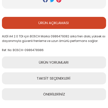
ÜRÜN
AÇIKLAMASI
AUDİ A4 2.0 TDI için BOSCH Marka 0986479382 arka fren diski, yüksek ısı
dayanımıyla güvenli frenleme ve uzun ömürlü performans sağlar.
Ref. No: BOSCH-0986478986
ÜRÜN
YORUMLARI
TAKSİT
SEÇENEKLERİ
Bu ürüne ilk yorumu siz yapın!
ÖNERİLERİNİZ
Yorum Yaz
Bu ürünün fiyat bilgisi, resim, ürün açıklamalarında ve diğer