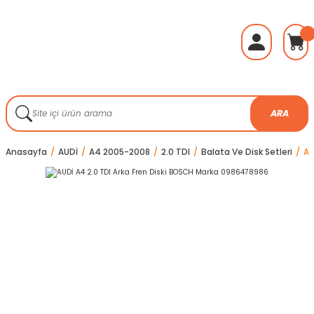
ARA
Anasayfa
AUDİ
A4 2005-2008
2.0 TDI
Balata Ve Disk Setleri
AU