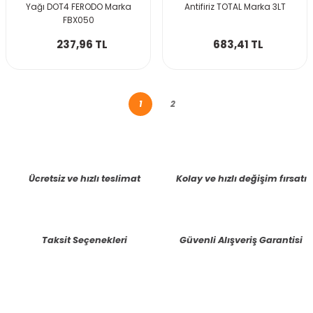
Yağı DOT4 FERODO Marka
Antifiriz TOTAL Marka 3LT
FBX050
237,96 TL
683,41 TL
1
2
Ücretsiz ve hızlı teslimat
Kolay ve hızlı değişim fırsatı
Taksit Seçenekleri
Güvenli Alışveriş Garantisi
E-BÜLTENE KAYIT OLUN KAMPANYALARIMIZI KAÇIRMAYIN