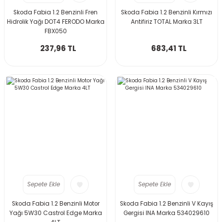
Skoda Fabia 1.2 Benzinli Fren
Skoda Fabia 1.2 Benzinli Kırmızı
GO
AUDI TT 1999-2006
Hidrolik Yağı DOT4 FERODO Marka
Antifiriz TOTAL Marka 3LT
FBX050
TİGUAN 2008-2011
AUDİ TT 2007-2010
237,96 TL
683,41 TL
AUDI TT 2011-2014
TİGUAN 2012-2016
AUDI TT 2015-
TİGUAN 2016-
TİGUAN 2019-2022
TOUAREG
Q3 2012-2014
Q3 2015-2018
Sepete Ekle
Sepete Ekle
Q3 2019-
Skoda Fabia 1.2 Benzinli Motor
Skoda Fabia 1.2 Benzinli V Kayış
Yağı 5W30 Castrol Edge Marka
Gergisi INA Marka 534029610
Q5 2009-2012