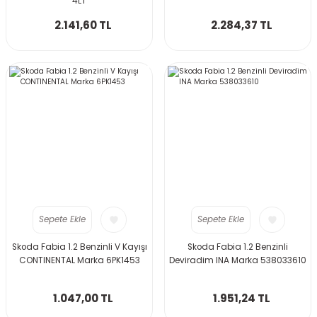
4LT
2.141,60 TL
2.284,37 TL
Q5 2013-2017
Q5 2018-
Q7 2007-2009
Q7 2010-2015
Q7 2016-
Sepete Ekle
Sepete Ekle
Skoda Fabia 1.2 Benzinli V Kayışı
Skoda Fabia 1.2 Benzinli
CONTINENTAL Marka 6PK1453
Deviradim INA Marka 538033610
1.047,00 TL
1.951,24 TL