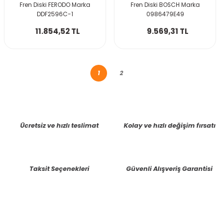
Fren Diski FERODO Marka
Fren Diski BOSCH Marka
DDF2596C-1
0986479E49
11.854,52 TL
9.569,31 TL
1
2
Ücretsiz ve hızlı teslimat
Kolay ve hızlı değişim fırsatı
Taksit Seçenekleri
Güvenli Alışveriş Garantisi
E-BÜLTENE KAYIT OLUN KAMPANYALARIMIZI KAÇIRMAYIN