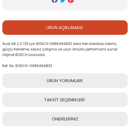
ÜRÜN
AÇIKLAMASI
Audi A6 2.0 TDI için BOSCH 0986494833 arka fren balatası takımı,
güçlü frenleme, sessiz çalışma ve uzun ömürlü performans sunar.
Orijinal BOSCH ürünüdür.
Ref. No: BOSCH-0986494833
ÜRÜN
YORUMLARI
TAKSİT
SEÇENEKLERİ
Bu ürüne ilk yorumu siz yapın!
ÖNERİLERİNİZ
Yorum Yaz