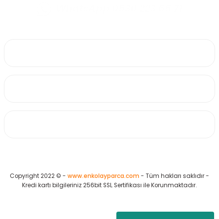
WhatsApp 0530 223 65 71
0530 223 65 71
Üyelik
Kurumsal
Alışveriş
Copyright 2022 © -
www.enkolayparca.com
- Tüm hakları saklıdır -
Kredi kartı bilgileriniz 256bit SSL Sertifikası ile Korunmaktadır.