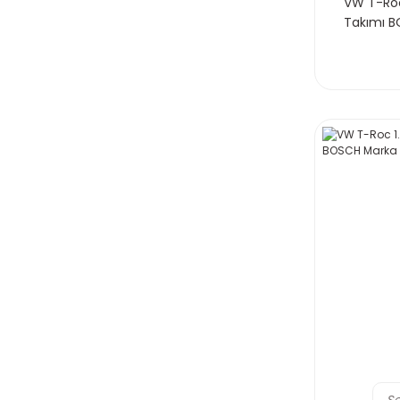
VW T-Roc 
Takımı 
S