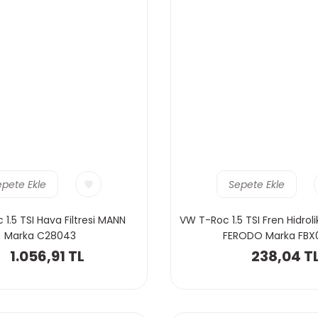
epete Ekle
Sepete Ekle
1.5 TSI Hava Filtresi MANN
VW T-Roc 1.5 TSI Fren Hidrol
Marka C28043
FERODO Marka FBX
1.056,91 TL
238,04 T