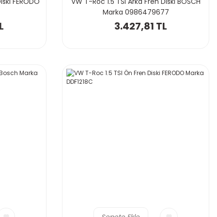
Diski FERODO
VW T-Roc 1.5 TSI Arka Fren Diski BOSCH
Marka 0986479677
L
3.427,81 TL
Sepete Ekle