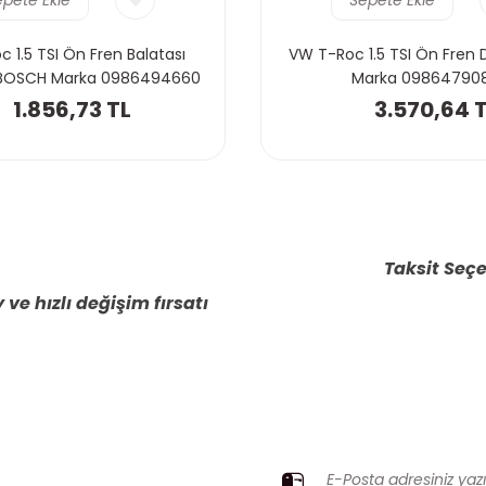
 1.5 TSI Ön Fren Balatası
VW T-Roc 1.5 TSI Ön Fren D
 BOSCH Marka 0986494660
Marka 09864790
1.856,73 TL
3.570,64 
Taksit Seçe
 ve hızlı değişim fırsatı
ZI KAÇIRMAYIN