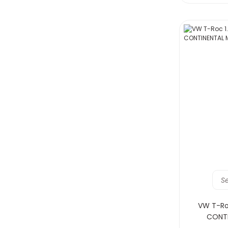
S
VW T-Roc
CONTI