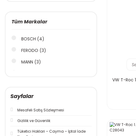
Tüm Markalar
BOSCH (4)
FERODO (3)
MANN (3)
S
CONTİNENTAL (2)
VW T-Roc 1.
İNA (2)
Sayfalar
CASTROL (1)
GEBA (1)
Mesafeli Satış Sözleşmesi
NGK (1)
Gizlilik ve Güvenlik
TOTAL (1)
Tüketici Haklari – Cayma – İptal İade