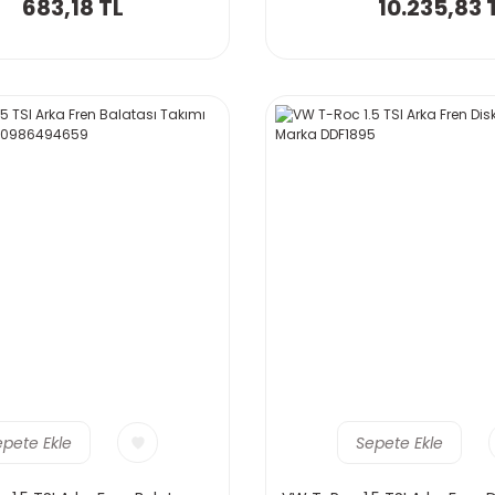
683,18 TL
10.235,83 
epete Ekle
Sepete Ekle