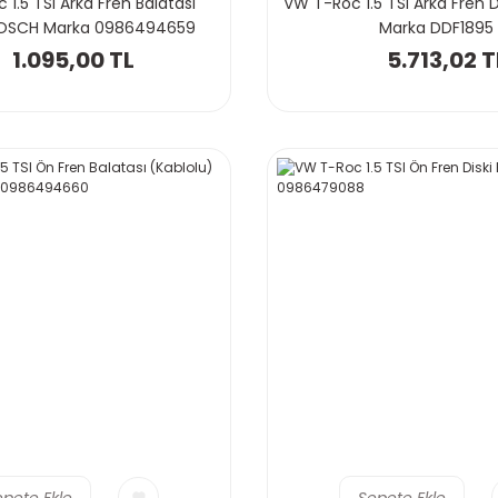
1.5 TSI Arka Fren Balatası
VW T-Roc 1.5 TSI Arka Fren 
BOSCH Marka 0986494659
Marka DDF1895
1.095,00 TL
5.713,02 T
epete Ekle
Sepete Ekle