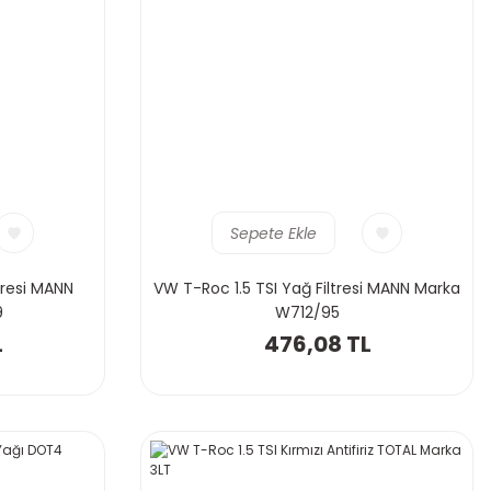
Sepete Ekle
tresi MANN
VW T-Roc 1.5 TSI Yağ Filtresi MANN Marka
9
W712/95
L
476,08 TL