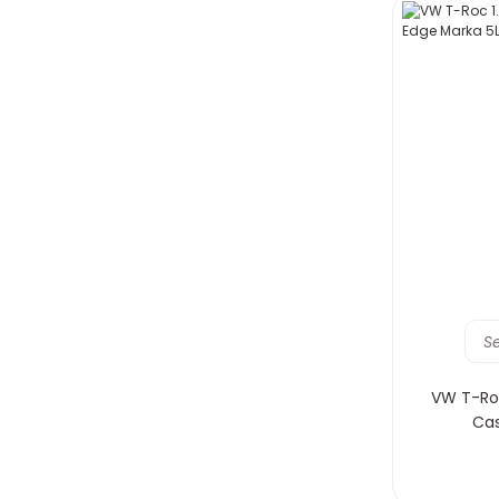
S
VW T-Roc
Cas