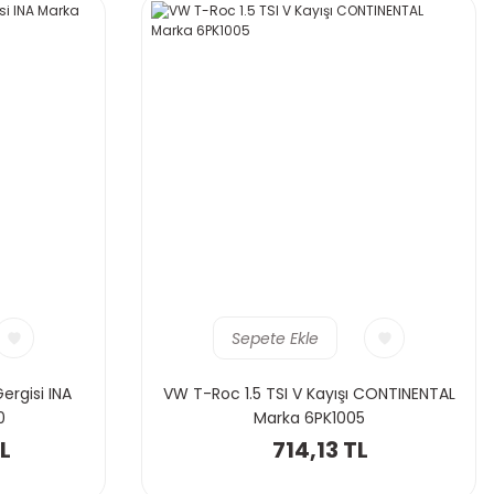
Sepete Ekle
ergisi INA
VW T-Roc 1.5 TSI V Kayışı CONTINENTAL
0
Marka 6PK1005
L
714,13 TL