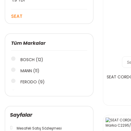
1.9 TDİ
SEAT
Tüm Markalar
BOSCH (12)
S
MANN (11)
SEAT CORDOB
FERODO (9)
İNA (7)
CASTROL (3)
Sayfalar
CONTİNENTAL (3)
NGK (3)
Mesafeli Satış Sözleşmesi