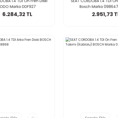
OBA 1.4 TDI Ön Fren Diski
SEAT CORDOBA 1.4 TDI Ön 
RODO Marka DDF927
Bosch Marka 09864
6.284,32 TL
2.951,73 T
epete Ekle
Sepete Ekle