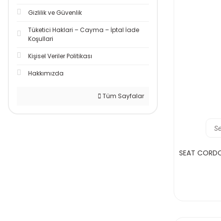
TOTAL (3)
Gizlilik ve Güvenlik
Tüketici Haklari – Cayma – İptal İade
Koşullari
Kişisel Veriler Politikası
Hakkımızda
Tüm Sayfalar
S
SEAT CORDOB