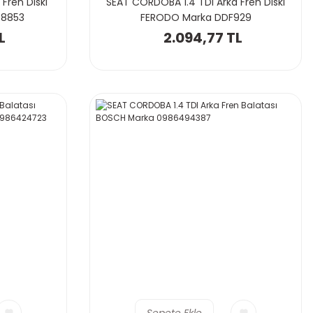
Fren Diski
SEAT CORDOBA 1.4 TDI Arka Fren Diski
78853
FERODO Marka DDF929
L
2.094,77 TL
Sepete Ekle