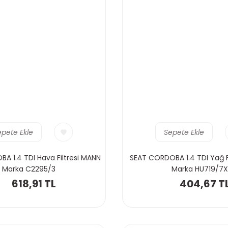
epete Ekle
Sepete Ekle
A 1.4 TDI Hava Filtresi MANN
SEAT CORDOBA 1.4 TDI Yağ F
Marka C2295/3
Marka HU719/7X
618,91 TL
404,67 T