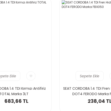
epete Ekle
Sepete Ekle
BA 1.4 TDI Kırmızı Antifiriz
SEAT CORDOBA 1.4 TDI Fren H
TOTAL Marka 3LT
DOT4 FERODO Marka 
683,66 TL
238,04 T