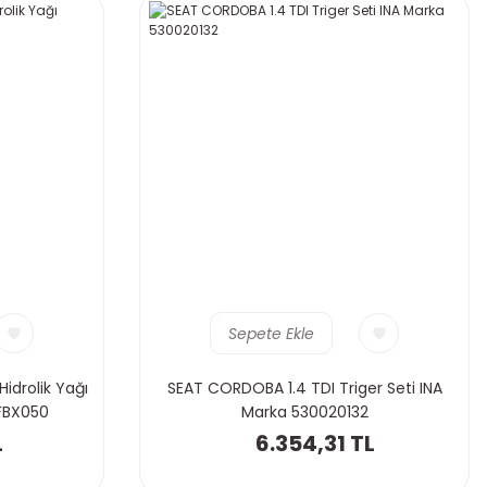
Sepete Ekle
idrolik Yağı
SEAT CORDOBA 1.4 TDI Triger Seti INA
FBX050
Marka 530020132
L
6.354,31 TL