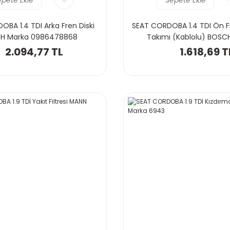
BA 1.4 TDI Arka Fren Diski
SEAT CORDOBA 1.4 TDI Ön Fr
H Marka 0986478868
Takımı (Kablolu) BOSC
0986424723
2.094,77 TL
1.618,69 T