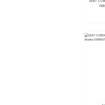
SEAT CORD
FE
S