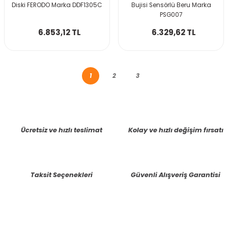
Diski FERODO Marka DDF1305C
Bujisi Sensörlü Beru Marka
PSG007
6.853,12 TL
6.329,62 TL
1
2
3
Ücretsiz ve hızlı teslimat
Kolay ve hızlı değişim fırsatı
Taksit Seçenekleri
Güvenli Alışveriş Garantisi
E-BÜLTENE KAYIT OLUN KAMPANYALARIMIZI KAÇIRMAYIN