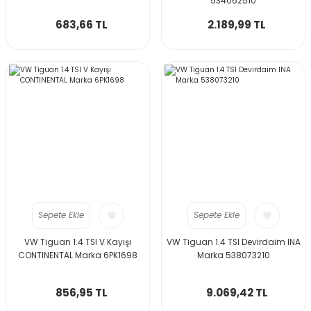
534062510
683,66 TL
2.189,99 TL
Sepete Ekle
Sepete Ekle
VW Tiguan 1.4 TSI V Kayışı
VW Tiguan 1.4 TSI Devirdaim INA
CONTINENTAL Marka 6PK1698
Marka 538073210
856,95 TL
9.069,42 TL