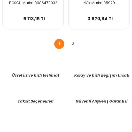
BOSCH Marka 0986479932
NGK Marka 95929
5.113,15 TL
3.570,64 TL
1
2
Ücretsiz ve hızlı teslimat
Kolay ve hızlı değişim fırsatı
Taksit Seçenekleri
Güvenli Alışveriş Garantisi
E-BÜLTENE KAYIT OLUN KAMPANYALARIMIZI KAÇIRMAYIN