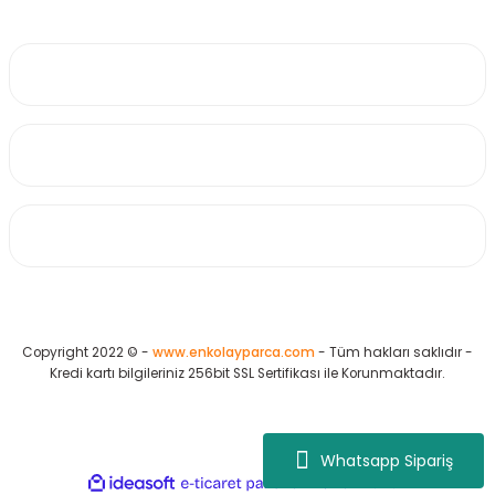
0530 223 65 71
Üyelik
Kurumsal
Alışveriş
Copyright 2022 © -
www.enkolayparca.com
- Tüm hakları saklıdır -
Kredi kartı bilgileriniz 256bit SSL Sertifikası ile Korunmaktadır.
Whatsapp Sipariş
ideasoft
ile
e-