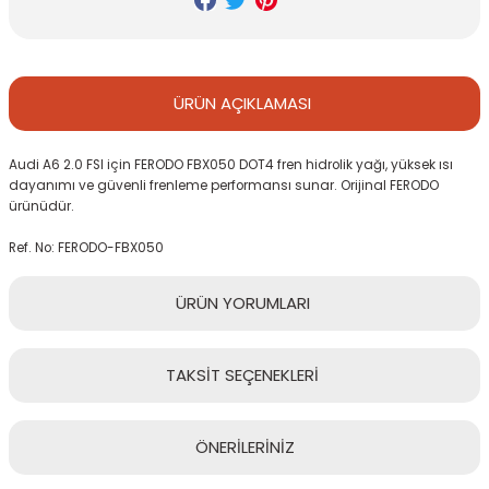
ÜRÜN
AÇIKLAMASI
Audi A6 2.0 FSI için FERODO FBX050 DOT4 fren hidrolik yağı, yüksek ısı
dayanımı ve güvenli frenleme performansı sunar. Orijinal FERODO
ürünüdür.
Ref. No: FERODO-FBX050
ÜRÜN
YORUMLARI
TAKSİT
SEÇENEKLERİ
Bu ürüne ilk yorumu siz yapın!
ÖNERİLERİNİZ
Yorum Yaz