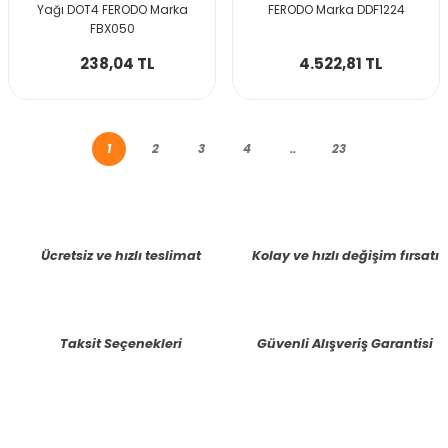
Yağı DOT4 FERODO Marka
FERODO Marka DDF1224
FBX050
238,04 TL
4.522,81 TL
1
2
3
4
..
23
Ücretsiz ve hızlı teslimat
Kolay ve hızlı değişim fırsatı
Taksit Seçenekleri
Güvenli Alışveriş Garantisi
E-BÜLTENE KAYIT OLUN KAMPANYALARIMIZI KAÇIRMAYIN