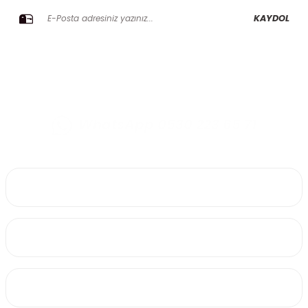
KAYDOL
WhatsApp 0530 223 65 71
0530 223 65 71
Üyelik
Kurumsal
Alışveriş