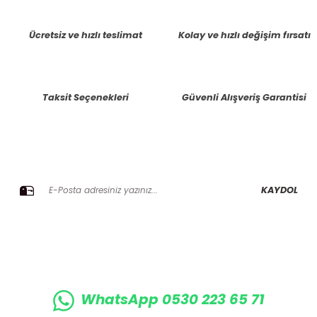
tarafımıza iletebilirsiniz.
Görüş ve önerileriniz için teşekkür ederiz.
Ücretsiz ve hızlı teslimat
Kolay ve hızlı değişim fırsatı
Ürün resmi kalitesiz, bozuk veya görüntülenemiyor.
Ürün açıklamasında eksik bilgiler bulunuyor.
Taksit Seçenekleri
Güvenli Alışveriş Garantisi
Ürün bilgilerinde hatalar bulunuyor.
Ürün fiyatı diğer sitelerden daha pahalı.
Bu ürüne benzer farklı alternatifler olmalı.
E-BÜLTENE KAYIT OLUN KAMPANYALARIMIZI KAÇIRMAYIN
KAYDOL
Gönder
WhatsApp 0530 223 65 71