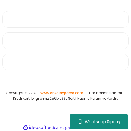
0530 223 65 71
Üyelik
Kurumsal
Alışveriş
Copyright 2022 © -
www.enkolayparca.com
- Tüm hakları saklıdır -
Kredi kartı bilgileriniz 256bit SSL Sertifikası ile Korunmaktadır.
Whatsapp Sipariş
ideasoft
ile
e-