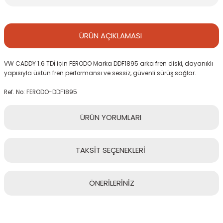
ÜRÜN
AÇIKLAMASI
VW CADDY 1.6 TDİ için FERODO Marka DDF1895 arka fren diski, dayanıklı
yapısıyla üstün fren performansı ve sessiz, güvenli sürüş sağlar.
Ref. No: FERODO-DDF1895
ÜRÜN
YORUMLARI
TAKSİT
SEÇENEKLERİ
Bu ürüne ilk yorumu siz yapın!
ÖNERİLERİNİZ
Yorum Yaz
Bu ürünün fiyat bilgisi, resim, ürün açıklamalarında ve diğer
konularda yetersiz gördüğünüz noktaları öneri formunu kullanarak