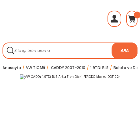
ARA
Anasayfa
VW TİCARİ
CADDY 2007-2010
1.9TDİ BLS
Balata ve Disk