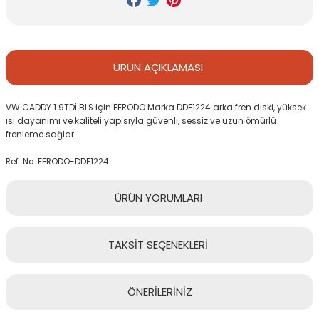
ÜRÜN
AÇIKLAMASI
VW CADDY 1.9TDİ BLS için FERODO Marka DDF1224 arka fren diski, yüksek
ısı dayanımı ve kaliteli yapısıyla güvenli, sessiz ve uzun ömürlü
frenleme sağlar.
Ref. No: FERODO-DDF1224
ÜRÜN
YORUMLARI
TAKSİT
SEÇENEKLERİ
Bu ürüne ilk yorumu siz yapın!
ÖNERİLERİNİZ
Yorum Yaz