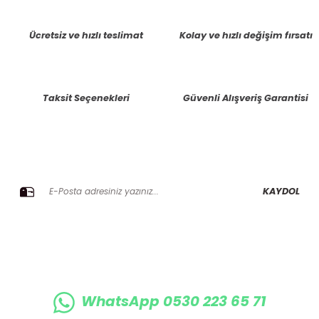
tarafımıza iletebilirsiniz.
Görüş ve önerileriniz için teşekkür ederiz.
Ücretsiz ve hızlı teslimat
Kolay ve hızlı değişim fırsatı
Ürün resmi kalitesiz, bozuk veya görüntülenemiyor.
Ürün açıklamasında eksik bilgiler bulunuyor.
Taksit Seçenekleri
Güvenli Alışveriş Garantisi
Ürün bilgilerinde hatalar bulunuyor.
Ürün fiyatı diğer sitelerden daha pahalı.
Bu ürüne benzer farklı alternatifler olmalı.
E-BÜLTENE KAYIT OLUN KAMPANYALARIMIZI KAÇIRMAYIN
KAYDOL
Gönder
WhatsApp 0530 223 65 71