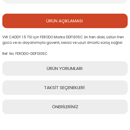
ÜRÜN
AÇIKLAMASI
VW CADDY 1.5 TSI için FERODO Marka DDF1305C ön fren diski, üstün fren
gücü ve ısı dayanımıyla güvenli, sessiz ve uzun ömürlü sürüş sağlar.
Ref. No: FERODO-DDF1305C
ÜRÜN
YORUMLARI
TAKSİT
SEÇENEKLERİ
Bu ürüne ilk yorumu siz yapın!
ÖNERİLERİNİZ
Yorum Yaz
Bu ürünün fiyat bilgisi, resim, ürün açıklamalarında ve diğer
konularda yetersiz gördüğünüz noktaları öneri formunu kullanarak