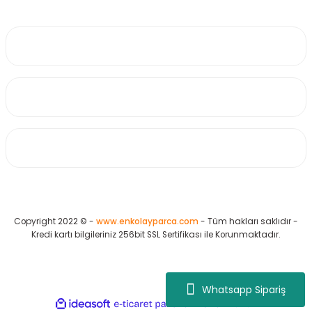
0530 223 65 71
Üyelik
Kurumsal
Alışveriş
Copyright 2022 © -
www.enkolayparca.com
- Tüm hakları saklıdır -
Kredi kartı bilgileriniz 256bit SSL Sertifikası ile Korunmaktadır.
Whatsapp Sipariş
ideasoft
ile
e-