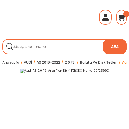
ARA
Anasayfa
AUDİ
A6 2019-2022
2.0 FSI
Balata Ve Disk Setleri
Aud