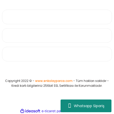
0530 223 65 71
Üyelik
Kurumsal
Alışveriş
Copyright 2022 © -
www.enkolayparca.com
- Tüm hakları saklıdır -
Kredi kartı bilgileriniz 256bit SSL Sertifikası ile Korunmaktadır.
Whatsapp Sipariş
ideasoft
ile
e-