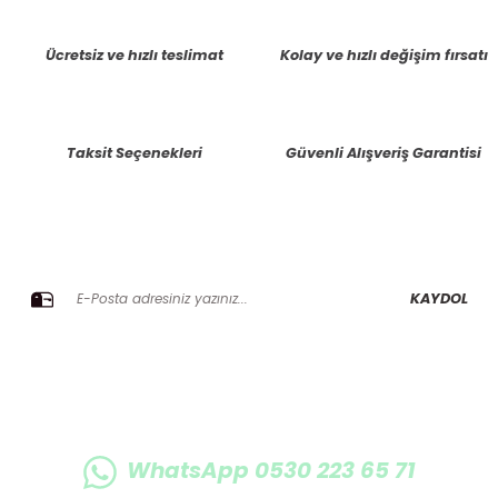
tarafımıza iletebilirsiniz.
Görüş ve önerileriniz için teşekkür ederiz.
Ücretsiz ve hızlı teslimat
Kolay ve hızlı değişim fırsatı
Ürün resmi kalitesiz, bozuk veya görüntülenemiyor.
Ürün açıklamasında eksik bilgiler bulunuyor.
Taksit Seçenekleri
Güvenli Alışveriş Garantisi
Ürün bilgilerinde hatalar bulunuyor.
Ürün fiyatı diğer sitelerden daha pahalı.
Bu ürüne benzer farklı alternatifler olmalı.
E-BÜLTENE KAYIT OLUN KAMPANYALARIMIZI KAÇIRMAYIN
KAYDOL
Gönder
WhatsApp 0530 223 65 71