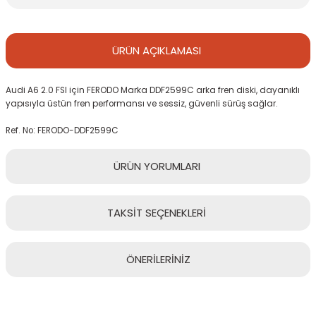
ÜRÜN
AÇIKLAMASI
Audi A6 2.0 FSI için FERODO Marka DDF2599C arka fren diski, dayanıklı
yapısıyla üstün fren performansı ve sessiz, güvenli sürüş sağlar.
Ref. No: FERODO-DDF2599C
ÜRÜN
YORUMLARI
TAKSİT
SEÇENEKLERİ
Bu ürüne ilk yorumu siz yapın!
ÖNERİLERİNİZ
Yorum Yaz
Bu ürünün fiyat bilgisi, resim, ürün açıklamalarında ve diğer
konularda yetersiz gördüğünüz noktaları öneri formunu kullanarak