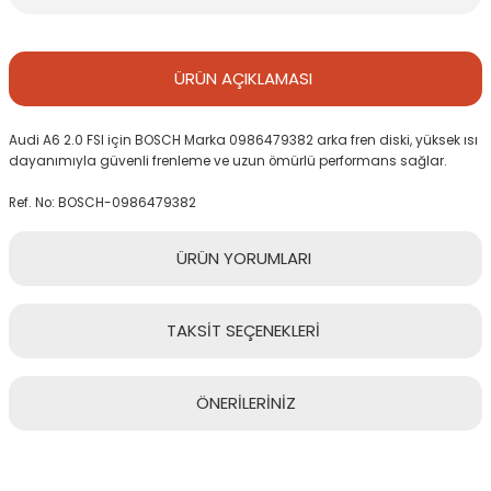
ÜRÜN
AÇIKLAMASI
Audi A6 2.0 FSI için BOSCH Marka 0986479382 arka fren diski, yüksek ısı
dayanımıyla güvenli frenleme ve uzun ömürlü performans sağlar.
Ref. No: BOSCH-0986479382
ÜRÜN
YORUMLARI
TAKSİT
SEÇENEKLERİ
Bu ürüne ilk yorumu siz yapın!
ÖNERİLERİNİZ
Yorum Yaz
Bu ürünün fiyat bilgisi, resim, ürün açıklamalarında ve diğer
konularda yetersiz gördüğünüz noktaları öneri formunu kullanarak