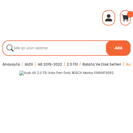
ARA
Anasayfa
AUDİ
A6 2019-2022
2.0 FSI
Balata Ve Disk Setleri
Aud