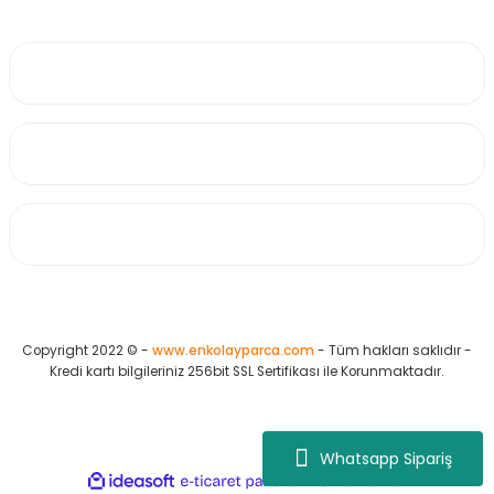
0530 223 65 71
Üyelik
Kurumsal
Alışveriş
Copyright 2022 © -
www.enkolayparca.com
- Tüm hakları saklıdır -
Kredi kartı bilgileriniz 256bit SSL Sertifikası ile Korunmaktadır.
Whatsapp Sipariş
ideasoft
ile
e-