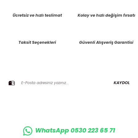
tarafımıza iletebilirsiniz.
Görüş ve önerileriniz için teşekkür ederiz.
Ücretsiz ve hızlı teslimat
Kolay ve hızlı değişim fırsatı
Ürün resmi kalitesiz, bozuk veya görüntülenemiyor.
Ürün açıklamasında eksik bilgiler bulunuyor.
Taksit Seçenekleri
Güvenli Alışveriş Garantisi
Ürün bilgilerinde hatalar bulunuyor.
Ürün fiyatı diğer sitelerden daha pahalı.
Bu ürüne benzer farklı alternatifler olmalı.
E-BÜLTENE KAYIT OLUN KAMPANYALARIMIZI KAÇIRMAYIN
KAYDOL
Gönder
WhatsApp 0530 223 65 71