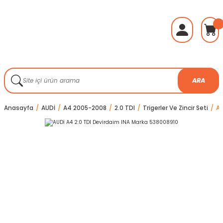
ARA
Anasayfa
AUDİ
A4 2005-2008
2.0 TDI
Trigerler Ve Zincir Seti
AU