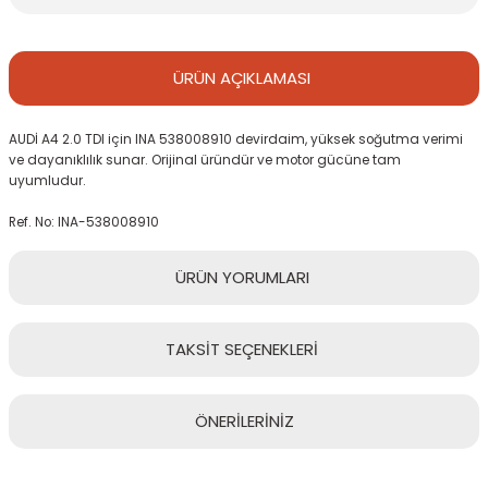
ÜRÜN
AÇIKLAMASI
AUDİ A4 2.0 TDI için INA 538008910 devirdaim, yüksek soğutma verimi
ve dayanıklılık sunar. Orijinal üründür ve motor gücüne tam
uyumludur.
Ref. No: INA-538008910
ÜRÜN
YORUMLARI
TAKSİT
SEÇENEKLERİ
Bu ürüne ilk yorumu siz yapın!
ÖNERİLERİNİZ
Yorum Yaz
Bu ürünün fiyat bilgisi, resim, ürün açıklamalarında ve diğer