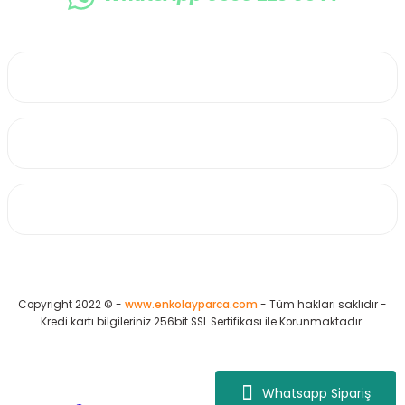
0530 223 65 71
Üyelik
Kurumsal
Alışveriş
Copyright 2022 © -
www.enkolayparca.com
- Tüm hakları saklıdır -
Kredi kartı bilgileriniz 256bit SSL Sertifikası ile Korunmaktadır.
Whatsapp Sipariş