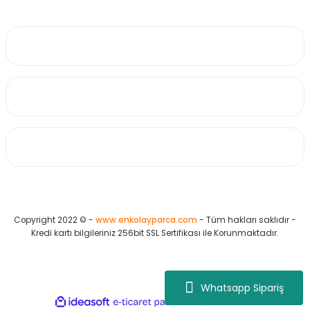
0530 223 65 71
Üyelik
Kurumsal
Alışveriş
Copyright 2022 © -
www.enkolayparca.com
- Tüm hakları saklıdır -
Kredi kartı bilgileriniz 256bit SSL Sertifikası ile Korunmaktadır.
Whatsapp Sipariş
ideasoft
ile
e-