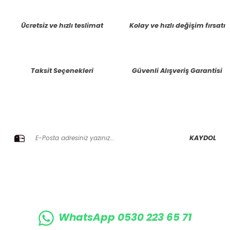
tarafımıza iletebilirsiniz.
Görüş ve önerileriniz için teşekkür ederiz.
Ücretsiz ve hızlı teslimat
Kolay ve hızlı değişim fırsatı
Ürün resmi kalitesiz, bozuk veya görüntülenemiyor.
Ürün açıklamasında eksik bilgiler bulunuyor.
Taksit Seçenekleri
Güvenli Alışveriş Garantisi
Ürün bilgilerinde hatalar bulunuyor.
Ürün fiyatı diğer sitelerden daha pahalı.
Bu ürüne benzer farklı alternatifler olmalı.
E-BÜLTENE KAYIT OLUN KAMPANYALARIMIZI KAÇIRMAYIN
KAYDOL
Gönder
WhatsApp 0530 223 65 71