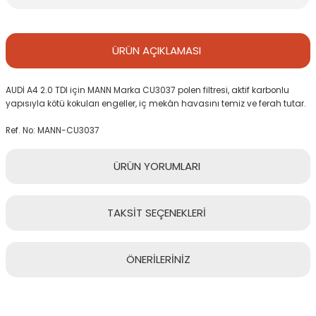
ÜRÜN
AÇIKLAMASI
AUDİ A4 2.0 TDI için MANN Marka CU3037 polen filtresi, aktif karbonlu
yapısıyla kötü kokuları engeller, iç mekân havasını temiz ve ferah tutar.
Ref. No: MANN-CU3037
ÜRÜN
YORUMLARI
TAKSİT
SEÇENEKLERİ
Bu ürüne ilk yorumu siz yapın!
ÖNERİLERİNİZ
Yorum Yaz
Bu ürünün fiyat bilgisi, resim, ürün açıklamalarında ve diğer
konularda yetersiz gördüğünüz noktaları öneri formunu kullanarak