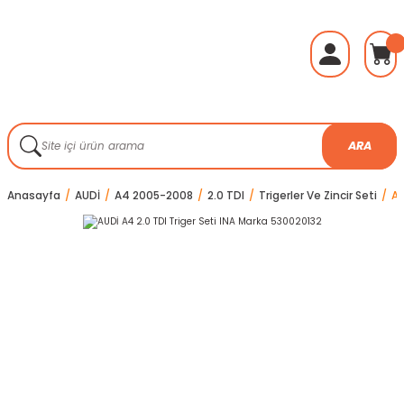
ARA
Anasayfa
AUDİ
A4 2005-2008
2.0 TDI
Trigerler Ve Zincir Seti
AU