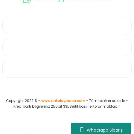
0530 223 65 71
Üyelik
Kurumsal
Alışveriş
Copyright 2022 © -
www.enkolayparca.com
- Tüm hakları saklıdır -
Kredi kartı bilgileriniz 256bit SSL Sertifikası ile Korunmaktadır.
Whatsapp Sipariş