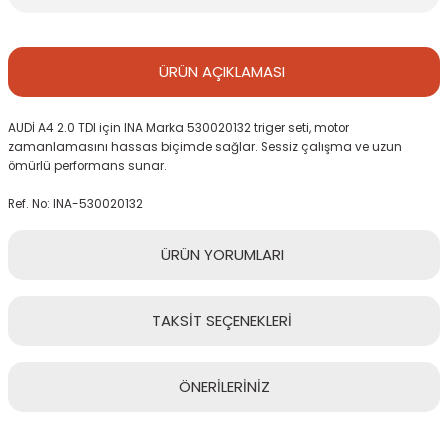
ÜRÜN
AÇIKLAMASI
AUDİ A4 2.0 TDI için INA Marka 530020132 triger seti, motor
zamanlamasını hassas biçimde sağlar. Sessiz çalışma ve uzun
ömürlü performans sunar.
Ref. No: INA-530020132
ÜRÜN
YORUMLARI
TAKSİT
SEÇENEKLERİ
Bu ürüne ilk yorumu siz yapın!
ÖNERİLERİNİZ
Yorum Yaz
Bu ürünün fiyat bilgisi, resim, ürün açıklamalarında ve diğer