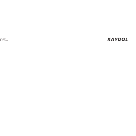
KAYDOL
Alışveriş
Mesafeli Satış Sözleşmesi
Gizlilik ve Güvenlik
rmu
İptal İade Koşullari
Kişisel Veriler Politikası