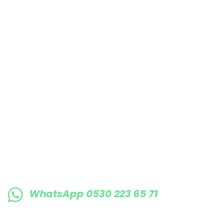
Bu ürüne benzer farklı alternatifler olmalı.
E-BÜLTENE KAYIT OLUN KAMPANYALARIMI
WhatsApp 0530 223 65 71
0530 223 65 71