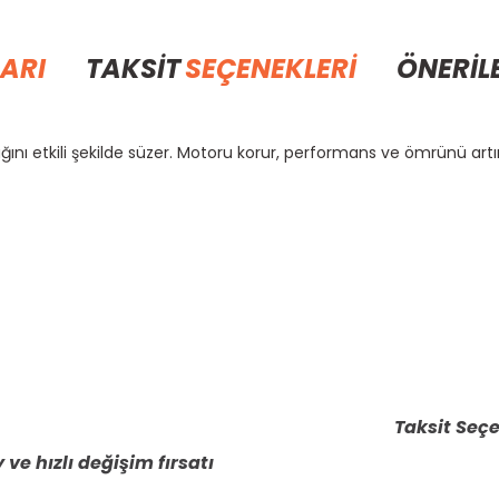
ARI
TAKSİT
SEÇENEKLERİ
ÖNERİL
ını etkili şekilde süzer. Motoru korur, performans ve ömrünü artır
rda yetersiz gördüğünüz noktaları öneri formunu kullanarak tarafımıza il
Bu ürüne ilk yorumu siz yapın!
Yorum Yaz
Taksit Seçe
 ve hızlı değişim fırsatı