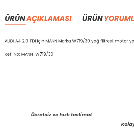
ÜRÜN
AÇIKLAMASI
ÜRÜN
YORUML
AUDİ A4 2.0 TDI için MANN Marka W719/30 yağ filtresi, motor yağ
Ref. No: MANN-W719/30
Bu ürünün fiyat bilgisi, resim, ürün açıklamalarında ve diğer konula
Görüş ve önerileriniz için teşekkür ederiz.
Ürün resmi kalitesiz, bozuk veya görüntülenemiyor.
Ürün açıklamasında eksik bilgiler bulunuyor.
Ücretsiz ve hızlı teslimat
Ürün bilgilerinde hatalar bulunuyor.
Kolay
Ürün fiyatı diğer sitelerden daha pahalı.