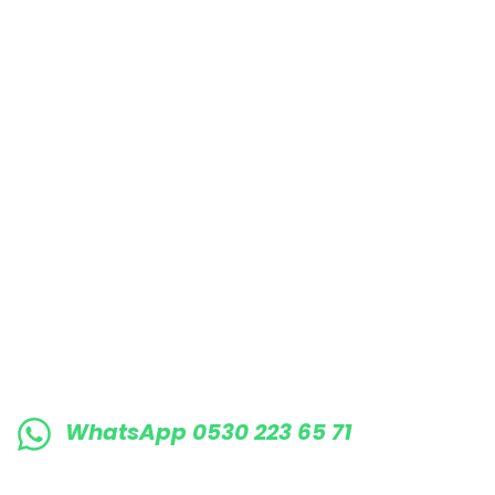
Bu ürüne benzer farklı alternatifler olmalı.
E-BÜLTENE KAYIT OLUN KAMPANYALARIMI
WhatsApp 0530 223 65 71
0530 223 65 71