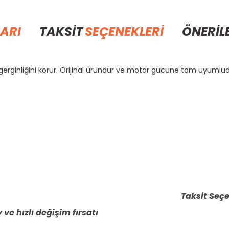
ARI
TAKSİT
SEÇENEKLERİ
ÖNERİL
al gerginliğini korur. Orijinal üründür ve motor gücüne tam uyumlud
rda yetersiz gördüğünüz noktaları öneri formunu kullanarak tarafımıza il
Bu ürüne ilk yorumu siz yapın!
Yorum Yaz
Taksit Seçe
 ve hızlı değişim fırsatı