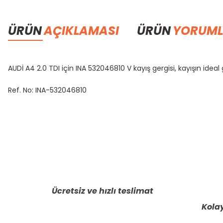
ÜRÜN
AÇIKLAMASI
ÜRÜN
YORUML
AUDİ A4 2.0 TDI için INA 532046810 V kayış gergisi, kayışın ide
Ref. No: INA-532046810
Bu ürünün fiyat bilgisi, resim, ürün açıklamalarında ve diğer konula
Görüş ve önerileriniz için teşekkür ederiz.
Ürün resmi kalitesiz, bozuk veya görüntülenemiyor.
Ürün açıklamasında eksik bilgiler bulunuyor.
Ücretsiz ve hızlı teslimat
Ürün bilgilerinde hatalar bulunuyor.
Kolay
Ürün fiyatı diğer sitelerden daha pahalı.