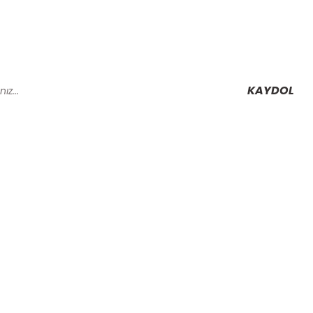
KAYDOL
Alışveriş
Mesafeli Satış Sözleşmesi
Gizlilik ve Güvenlik
rmu
İptal İade Koşullari
Kişisel Veriler Politikası