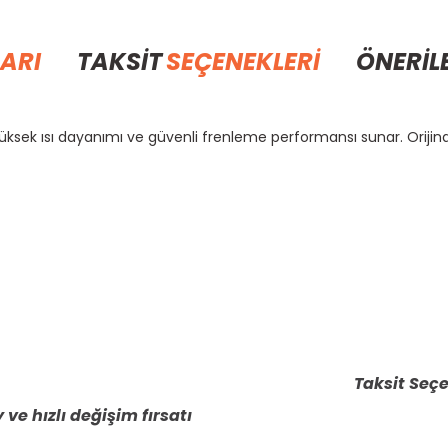
ARI
TAKSİT
SEÇENEKLERİ
ÖNERİL
yüksek ısı dayanımı ve güvenli frenleme performansı sunar. Oriji
rda yetersiz gördüğünüz noktaları öneri formunu kullanarak tarafımıza il
Bu ürüne ilk yorumu siz yapın!
Yorum Yaz
Taksit Seçe
 ve hızlı değişim fırsatı