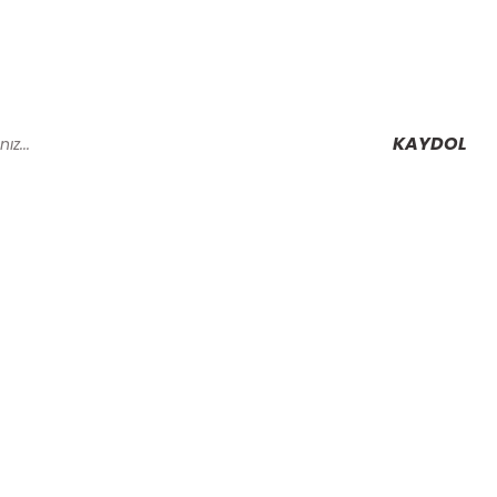
KAYDOL
Alışveriş
Mesafeli Satış Sözleşmesi
Gizlilik ve Güvenlik
rmu
İptal İade Koşullari
Kişisel Veriler Politikası