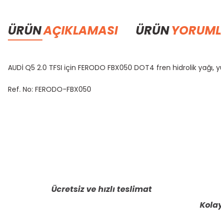
ÜRÜN
AÇIKLAMASI
ÜRÜN
YORUML
AUDİ Q5 2.0 TFSI için FERODO FBX050 DOT4 fren hidrolik yağı, 
Ref. No: FERODO-FBX050
Bu ürünün fiyat bilgisi, resim, ürün açıklamalarında ve diğer konula
Görüş ve önerileriniz için teşekkür ederiz.
Ürün resmi kalitesiz, bozuk veya görüntülenemiyor.
Ürün açıklamasında eksik bilgiler bulunuyor.
Ücretsiz ve hızlı teslimat
Ürün bilgilerinde hatalar bulunuyor.
Kolay
Ürün fiyatı diğer sitelerden daha pahalı.