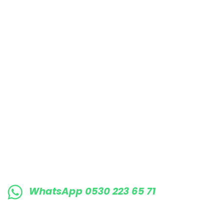
Bu ürüne benzer farklı alternatifler olmalı.
E-BÜLTENE KAYIT OLUN KAMPANYALARIMI
WhatsApp 0530 223 65 71
0530 223 65 71