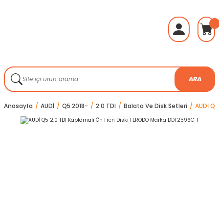
ARA
Anasayfa
AUDİ
Q5 2018-
2.0 TDI
Balata Ve Disk Setleri
AUDİ Q5