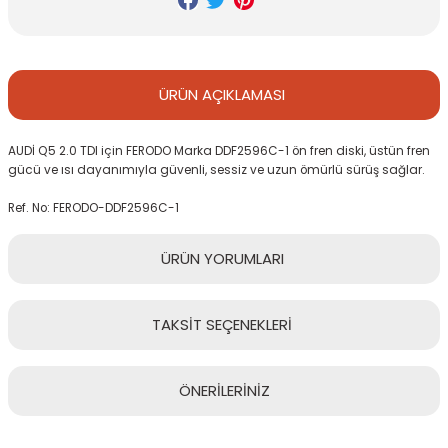
ÜRÜN
AÇIKLAMASI
AUDİ Q5 2.0 TDI için FERODO Marka DDF2596C-1 ön fren diski, üstün fren
gücü ve ısı dayanımıyla güvenli, sessiz ve uzun ömürlü sürüş sağlar.
Ref. No: FERODO-DDF2596C-1
ÜRÜN
YORUMLARI
TAKSİT
SEÇENEKLERİ
Bu ürüne ilk yorumu siz yapın!
ÖNERİLERİNİZ
Yorum Yaz
Bu ürünün fiyat bilgisi, resim, ürün açıklamalarında ve diğer