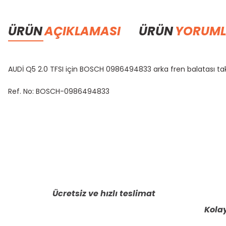
ÜRÜN
AÇIKLAMASI
ÜRÜN
YORUML
AUDİ Q5 2.0 TFSI için BOSCH 0986494833 arka fren balatası ta
Ref. No: BOSCH-0986494833
Bu ürünün fiyat bilgisi, resim, ürün açıklamalarında ve diğer konula
Görüş ve önerileriniz için teşekkür ederiz.
Ürün resmi kalitesiz, bozuk veya görüntülenemiyor.
Ürün açıklamasında eksik bilgiler bulunuyor.
Ücretsiz ve hızlı teslimat
Ürün bilgilerinde hatalar bulunuyor.
Kolay
Ürün fiyatı diğer sitelerden daha pahalı.