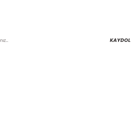
KAYDOL
Alışveriş
Mesafeli Satış Sözleşmesi
Gizlilik ve Güvenlik
rmu
İptal İade Koşullari
Kişisel Veriler Politikası