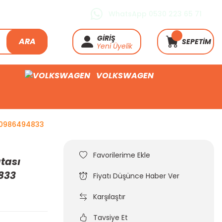
WhatsApp 0530 223 65 71
GİRİŞ
ARA
SEPETİM
Yeni Üyelik
VOLKSWAGEN
a 0986494833
tası
833
Fiyatı Düşünce Haber Ver
Karşılaştır
Tavsiye Et