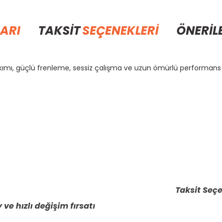
ARI
TAKSİT
SEÇENEKLERİ
ÖNERİL
kımı, güçlü frenleme, sessiz çalışma ve uzun ömürlü performans 
rda yetersiz gördüğünüz noktaları öneri formunu kullanarak tarafımıza il
Bu ürüne ilk yorumu siz yapın!
Yorum Yaz
Taksit Seçe
 ve hızlı değişim fırsatı