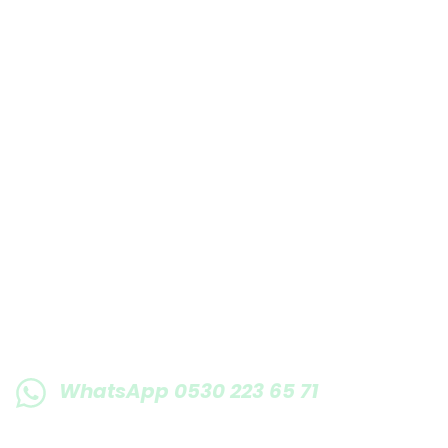
Bu ürüne benzer farklı alternatifler olmalı.
E-BÜLTENE KAYIT OLUN KAMPANYALARIMI
WhatsApp 0530 223 65 71
0530 223 65 71