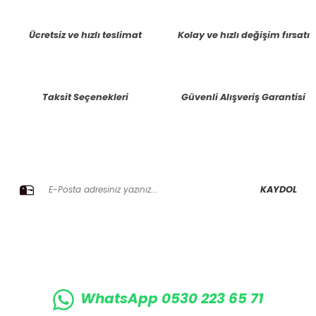
tarafımıza iletebilirsiniz.
Görüş ve önerileriniz için teşekkür ederiz.
Ücretsiz ve hızlı teslimat
Kolay ve hızlı değişim fırsatı
Ürün resmi kalitesiz, bozuk veya görüntülenemiyor.
Ürün açıklamasında eksik bilgiler bulunuyor.
Taksit Seçenekleri
Güvenli Alışveriş Garantisi
Ürün bilgilerinde hatalar bulunuyor.
Ürün fiyatı diğer sitelerden daha pahalı.
Bu ürüne benzer farklı alternatifler olmalı.
E-BÜLTENE KAYIT OLUN KAMPANYALARIMIZI KAÇIRMAYIN
KAYDOL
Gönder
WhatsApp 0530 223 65 71