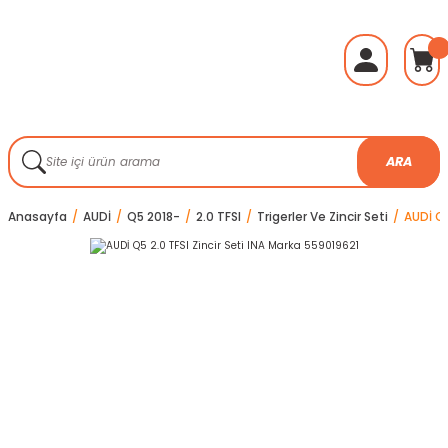
ARA
Anasayfa
AUDİ
Q5 2018-
2.0 TFSI
Trigerler Ve Zincir Seti
AUDİ Q5