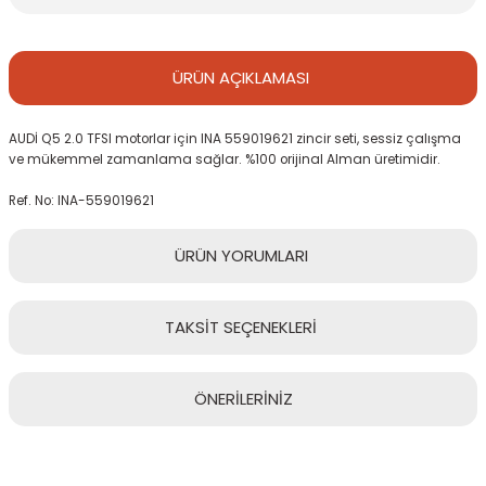
ÜRÜN
AÇIKLAMASI
AUDİ Q5 2.0 TFSI motorlar için INA 559019621 zincir seti, sessiz çalışma
ve mükemmel zamanlama sağlar. %100 orijinal Alman üretimidir.
Ref. No: INA-559019621
ÜRÜN
YORUMLARI
TAKSİT
SEÇENEKLERİ
Bu ürüne ilk yorumu siz yapın!
ÖNERİLERİNİZ
Yorum Yaz
Bu ürünün fiyat bilgisi, resim, ürün açıklamalarında ve diğer
konularda yetersiz gördüğünüz noktaları öneri formunu kullanarak