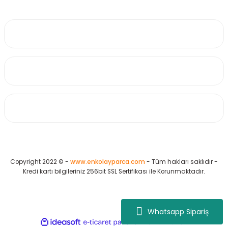
0530 223 65 71
Üyelik
Kurumsal
Alışveriş
Copyright 2022 © -
www.enkolayparca.com
- Tüm hakları saklıdır -
Kredi kartı bilgileriniz 256bit SSL Sertifikası ile Korunmaktadır.
Whatsapp Sipariş
ideasoft
ile
e-