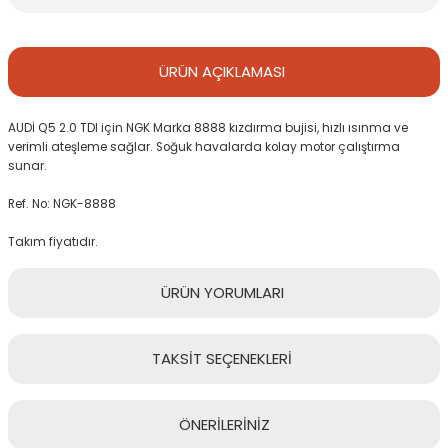
ÜRÜN
AÇIKLAMASI
AUDİ Q5 2.0 TDI için NGK Marka 8888 kızdırma bujisi, hızlı ısınma ve
verimli ateşleme sağlar. Soğuk havalarda kolay motor çalıştırma
sunar.
Ref. No: NGK-8888
Takım fiyatıdır.
ÜRÜN
YORUMLARI
TAKSİT
SEÇENEKLERİ
Bu ürüne ilk yorumu siz yapın!
ÖNERİLERİNİZ
Yorum Yaz