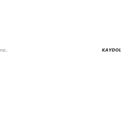
KAYDOL
Alışveriş
Mesafeli Satış Sözleşmesi
Gizlilik ve Güvenlik
rmu
İptal İade Koşullari