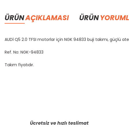
ÜRÜN
AÇIKLAMASI
ÜRÜN
YORUML
AUDİ Q5 2.0 TFSI motorlar için NGK 94833 buji takımı, güçlü ate
Ref. No: NGK-94833
Takım fiyatıdır.
Bu ürünün fiyat bilgisi, resim, ürün açıklamalarında ve diğer konula
Görüş ve önerileriniz için teşekkür ederiz.
Ürün resmi kalitesiz, bozuk veya görüntülenemiyor.
Ürün açıklamasında eksik bilgiler bulunuyor.
Ücretsiz ve hızlı teslimat
Ürün bilgilerinde hatalar bulunuyor.