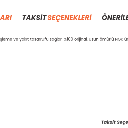
ARI
TAKSİT
SEÇENEKLERİ
ÖNERİL
şleme ve yakıt tasarrufu sağlar. %100 orijinal, uzun ömürlü NGK ür
rda yetersiz gördüğünüz noktaları öneri formunu kullanarak tarafımıza il
Bu ürüne ilk yorumu siz yapın!
Yorum Yaz
Taksit Seçe