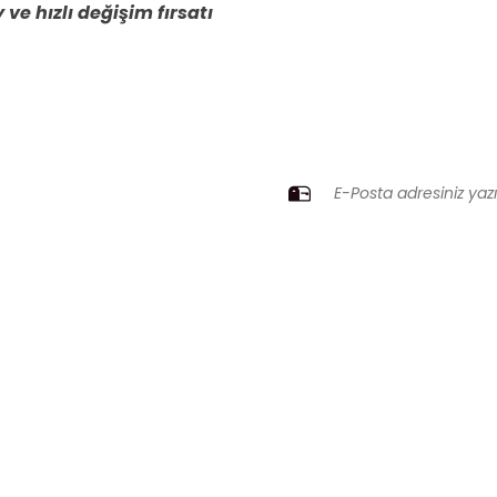
 ve hızlı değişim fırsatı
ZI KAÇIRMAYIN
Gönder
Üyelik
Kurumsal
Yeni Üyelik
İletişim
Üye Girişi
İletişim Formu
Şifremi Unuttum
Havale Bildirim Fo