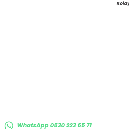
Kolay
Ürün fiyatı diğer sitelerden daha pahalı.
Bu ürüne benzer farklı alternatifler olmalı.
E-BÜLTENE KAYIT OLUN KAMPANYALARIMI
WhatsApp 0530 223 65 71