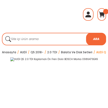
ARA
Anasayfa
AUDİ
Q5 2018-
2.0 TDI
Balata Ve Disk Setleri
AUDİ Q5