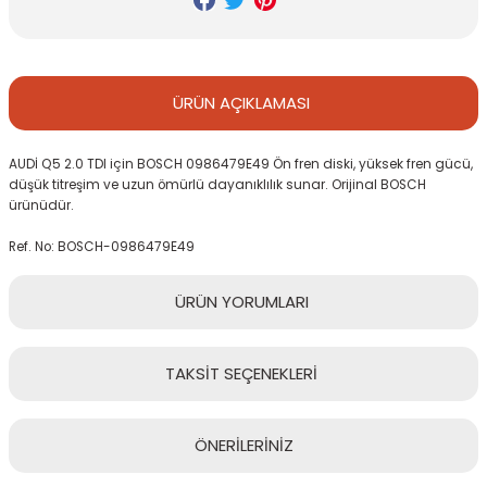
ÜRÜN
AÇIKLAMASI
AUDİ Q5 2.0 TDI için BOSCH 0986479E49 Ön fren diski, yüksek fren gücü,
düşük titreşim ve uzun ömürlü dayanıklılık sunar. Orijinal BOSCH
ürünüdür.
Ref. No: BOSCH-0986479E49
ÜRÜN
YORUMLARI
TAKSİT
SEÇENEKLERİ
Bu ürüne ilk yorumu siz yapın!
ÖNERİLERİNİZ
Yorum Yaz