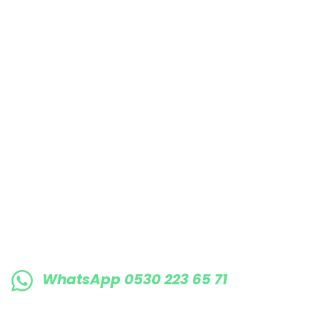
Bu ürüne benzer farklı alternatifler olmalı.
E-BÜLTENE KAYIT OLUN KAMPANYALARIMI
WhatsApp 0530 223 65 71
0530 223 65 71