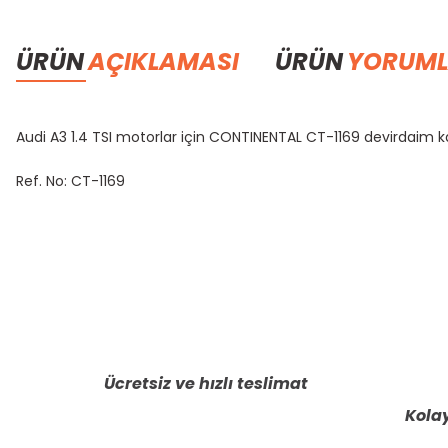
ÜRÜN
AÇIKLAMASI
ÜRÜN
YORUML
Audi A3 1.4 TSI motorlar için CONTINENTAL CT-1169 devirdaim kay
Ref. No: CT-1169
Bu ürünün fiyat bilgisi, resim, ürün açıklamalarında ve diğer konula
Görüş ve önerileriniz için teşekkür ederiz.
Ürün resmi kalitesiz, bozuk veya görüntülenemiyor.
Ürün açıklamasında eksik bilgiler bulunuyor.
Ücretsiz ve hızlı teslimat
Ürün bilgilerinde hatalar bulunuyor.
Kolay
Ürün fiyatı diğer sitelerden daha pahalı.