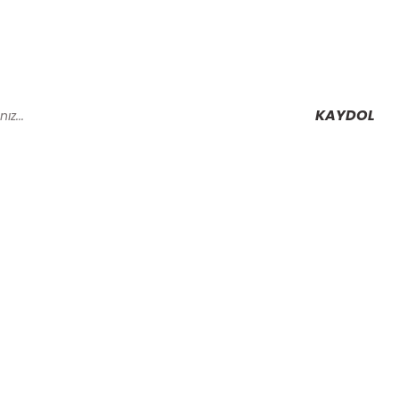
KAYDOL
Alışveriş
Mesafeli Satış Sözleşmesi
Gizlilik ve Güvenlik
rmu
İptal İade Koşullari
Kişisel Veriler Politikası