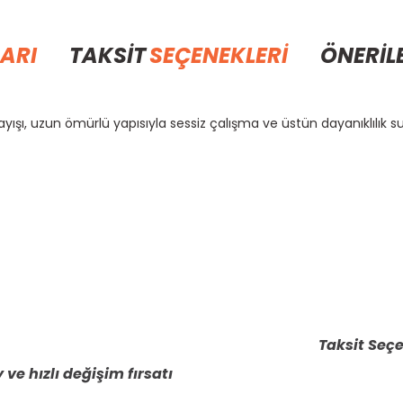
ARI
TAKSİT
SEÇENEKLERİ
ÖNERİL
ışı, uzun ömürlü yapısıyla sessiz çalışma ve üstün dayanıklılık sun
rda yetersiz gördüğünüz noktaları öneri formunu kullanarak tarafımıza il
Bu ürüne ilk yorumu siz yapın!
Yorum Yaz
Taksit Seçe
 ve hızlı değişim fırsatı