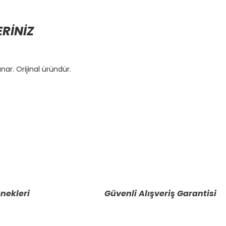
ERİNİZ
ar. Orijinal üründür.
etebilirsiniz.
nekleri
Güvenli Alışveriş Garantisi