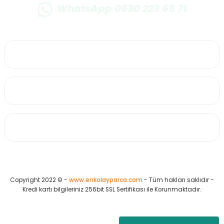
WhatsApp 0530 223 65 71
0530 223 65 71
Üyelik
Kurumsal
Alışveriş
Copyright 2022 © -
www.enkolayparca.com
- Tüm hakları saklıdır -
Kredi kartı bilgileriniz 256bit SSL Sertifikası ile Korunmaktadır.