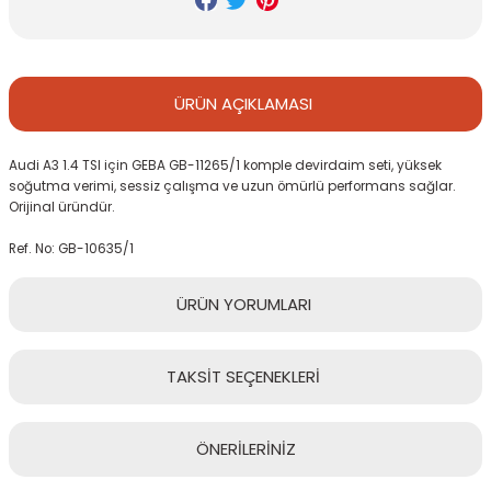
ÜRÜN
AÇIKLAMASI
Audi A3 1.4 TSI için GEBA GB-11265/1 komple devirdaim seti, yüksek
soğutma verimi, sessiz çalışma ve uzun ömürlü performans sağlar.
Orijinal üründür.
Ref. No: GB-10635/1
ÜRÜN
YORUMLARI
TAKSİT
SEÇENEKLERİ
Bu ürüne ilk yorumu siz yapın!
ÖNERİLERİNİZ
Yorum Yaz