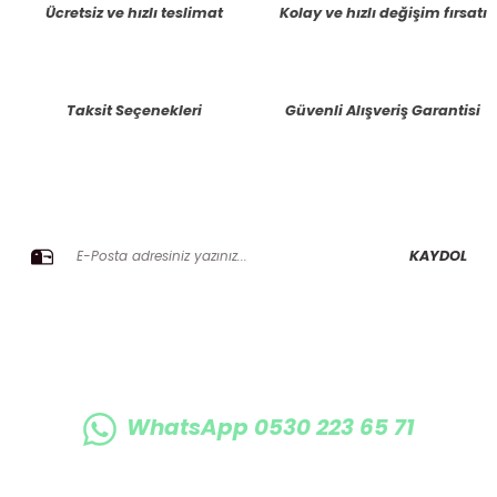
Ücretsiz ve hızlı teslimat
Kolay ve hızlı değişim fırsatı
Ürün resmi kalitesiz, bozuk veya görüntülenemiyor.
Ürün açıklamasında eksik bilgiler bulunuyor.
Taksit Seçenekleri
Güvenli Alışveriş Garantisi
Ürün bilgilerinde hatalar bulunuyor.
Ürün fiyatı diğer sitelerden daha pahalı.
Bu ürüne benzer farklı alternatifler olmalı.
E-BÜLTENE KAYIT OLUN KAMPANYALARIMIZI KAÇIRMAYIN
KAYDOL
Gönder
WhatsApp 0530 223 65 71
0530 223 65 71