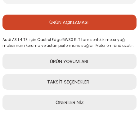
ÜRÜN
AÇIKLAMASI
Audi A3 1.4 TSI için Castrol Edge 5W30 5LT tam sentetik motor yağı,
maksimum koruma ve üstün performans sağlar. Motor ömrünü uzatır.
ÜRÜN
YORUMLARI
TAKSİT
SEÇENEKLERİ
Bu ürüne ilk yorumu siz yapın!
ÖNERİLERİNİZ
Yorum Yaz
Bu ürünün fiyat bilgisi, resim, ürün açıklamalarında ve diğer
konularda yetersiz gördüğünüz noktaları öneri formunu kullanarak
tarafımıza iletebilirsiniz.
Görüş ve önerileriniz için teşekkür ederiz.