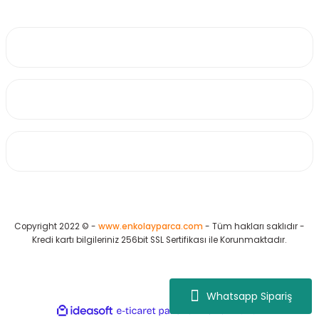
0530 223 65 71
Üyelik
Kurumsal
Alışveriş
Copyright 2022 © -
www.enkolayparca.com
- Tüm hakları saklıdır -
Kredi kartı bilgileriniz 256bit SSL Sertifikası ile Korunmaktadır.
Whatsapp Sipariş
ideasoft
ile
e-