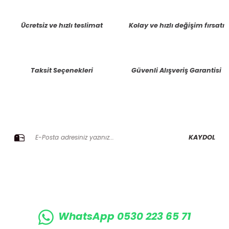
tarafımıza iletebilirsiniz.
Görüş ve önerileriniz için teşekkür ederiz.
Ücretsiz ve hızlı teslimat
Kolay ve hızlı değişim fırsatı
Ürün resmi kalitesiz, bozuk veya görüntülenemiyor.
Ürün açıklamasında eksik bilgiler bulunuyor.
Taksit Seçenekleri
Güvenli Alışveriş Garantisi
Ürün bilgilerinde hatalar bulunuyor.
Ürün fiyatı diğer sitelerden daha pahalı.
Bu ürüne benzer farklı alternatifler olmalı.
E-BÜLTENE KAYIT OLUN KAMPANYALARIMIZI KAÇIRMAYIN
KAYDOL
Gönder
WhatsApp 0530 223 65 71