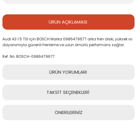
ÜRÜN
AÇIKLAMASI
Audi A3 1.5 TSI için BOSCH Marka 0986479677 arka fren diski, yüksek ısı
dayanımıyla güvenli frenleme ve uzun ömürlü performans sağlar.
Ref. No: BOSCH-0986479677
ÜRÜN
YORUMLARI
TAKSİT
SEÇENEKLERİ
Bu ürüne ilk yorumu siz yapın!
ÖNERİLERİNİZ
Yorum Yaz
Bu ürünün fiyat bilgisi, resim, ürün açıklamalarında ve diğer
konularda yetersiz gördüğünüz noktaları öneri formunu kullanarak