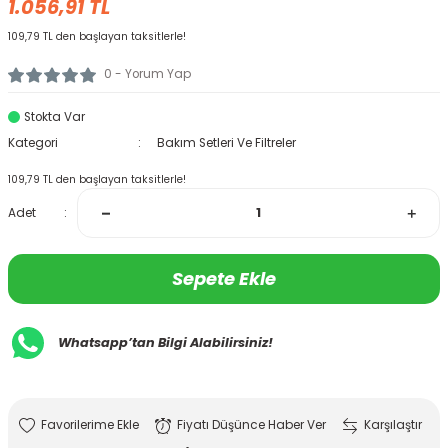
1.056,91 TL
PASSAT CC 2008-2012
109,79 TL den başlayan taksitlerle!
A6 2005-2008
0 - Yorum Yap
PASSAT CC 2013-2016
A6 2009-2011
Stokta Var
POLO 2005-2009
Kategori
Bakım Setleri Ve Filtreler
A6 2011-2014
109,79 TL den başlayan taksitlerle!
POLO 2010-2014
A6 2015-2018
Adet
POLO 2015-2017
A6 2019-2022
Sepete Ekle
POLO 2018 - ( AWZ )
A7 2011-2014
SCİROCCO 2009-2014
Whatsapp’tan Bilgi Alabilirsiniz!
A7 2015-2018
SCİROCCO 2015-2018
A7 2019-2022
Fiyatı Düşünce Haber Ver
Karşılaştır
ROC