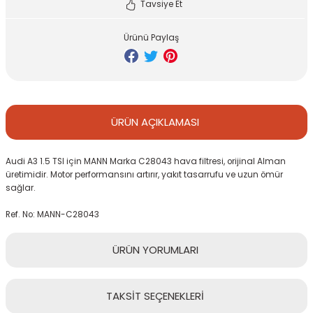
Tavsiye Et
GO
AUDI TT 1999-2006
Ürünü Paylaş
TİGUAN 2008-2011
AUDİ TT 2007-2010
TİGUAN 2012-2016
AUDI TT 2011-2014
ÜRÜN
AÇIKLAMASI
TİGUAN 2016-
AUDI TT 2015-
Audi A3 1.5 TSI için MANN Marka C28043 hava filtresi, orijinal Alman
TİGUAN 2019-2022
üretimidir. Motor performansını artırır, yakıt tasarrufu ve uzun ömür
sağlar.
TOUAREG
Q3 2012-2014
Ref. No: MANN-C28043
Q3 2015-2018
ÜRÜN
YORUMLARI
Q3 2019-
TAKSİT
SEÇENEKLERİ
Bu ürüne ilk yorumu siz yapın!
Q5 2009-2012