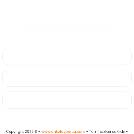
Gönder
WhatsApp 0530 223 65 71
0530 223 65 71
Üyelik
Kurumsal
Alışveriş
Copyright 2022 © -
www.enkolayparca.com
- Tüm hakları saklıdır -