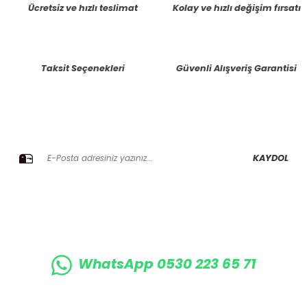
Ücretsiz ve hızlı teslimat
Kolay ve hızlı değişim fırsatı
Ürün resmi kalitesiz, bozuk veya görüntülenemiyor.
Ürün açıklamasında eksik bilgiler bulunuyor.
Taksit Seçenekleri
Güvenli Alışveriş Garantisi
Ürün bilgilerinde hatalar bulunuyor.
Ürün fiyatı diğer sitelerden daha pahalı.
Bu ürüne benzer farklı alternatifler olmalı.
E-BÜLTENE KAYIT OLUN KAMPANYALARIMIZI KAÇIRMAYIN
KAYDOL
Gönder
WhatsApp 0530 223 65 71
0530 223 65 71