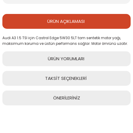
ÜRÜN
AÇIKLAMASI
Audi A3 1.5 TSI için Castrol Edge 5W30 5LT tam sentetik motor yağı,
maksimum koruma ve üstün performans sağlar. Motor ömrünü uzatır.
ÜRÜN
YORUMLARI
TAKSİT
SEÇENEKLERİ
Bu ürüne ilk yorumu siz yapın!
ÖNERİLERİNİZ
Yorum Yaz
Bu ürünün fiyat bilgisi, resim, ürün açıklamalarında ve diğer
konularda yetersiz gördüğünüz noktaları öneri formunu kullanarak
tarafımıza iletebilirsiniz.
Görüş ve önerileriniz için teşekkür ederiz.