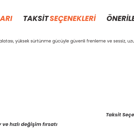
ARI
TAKSİT
SEÇENEKLERİ
ÖNERİL
alatası, yüksek sürtünme gücüyle güvenli frenleme ve sessiz, u
rda yetersiz gördüğünüz noktaları öneri formunu kullanarak tarafımıza il
Bu ürüne ilk yorumu siz yapın!
Yorum Yaz
Taksit Seçe
 ve hızlı değişim fırsatı