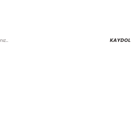
KAYDOL
Alışveriş
Mesafeli Satış Sözleşmesi
Gizlilik ve Güvenlik
rmu
İptal İade Koşullari
Kişisel Veriler Politikası