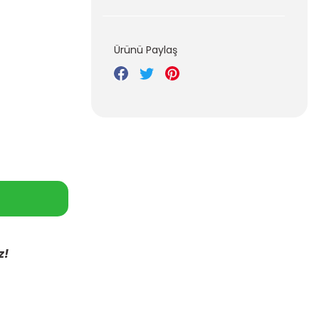
Ürünü Paylaş
z!