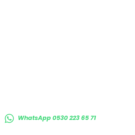
Bu ürüne benzer farklı alternatifler olmalı.
E-BÜLTENE KAYIT OLUN KAMPANYALARIMI
WhatsApp 0530 223 65 71
0530 223 65 71