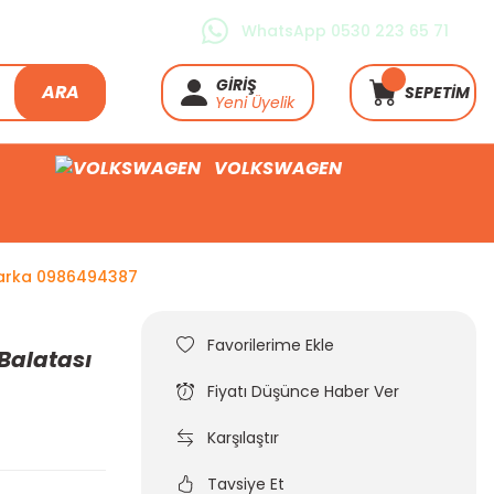
WhatsApp 0530 223 65 71
GİRİŞ
ARA
SEPETİM
Yeni Üyelik
VOLKSWAGEN
 Marka 0986494387
 Balatası
Fiyatı Düşünce Haber Ver
Karşılaştır
Tavsiye Et