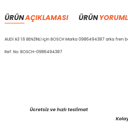
ÜRÜN
AÇIKLAMASI
ÜRÜN
YORUML
AUDİ A3 1.6 BENZİNLİ için BOSCH Marka 0986494387 arka fren b
Ref. No: BOSCH-0986494387
Bu ürünün fiyat bilgisi, resim, ürün açıklamalarında ve diğer konula
Görüş ve önerileriniz için teşekkür ederiz.
Ürün resmi kalitesiz, bozuk veya görüntülenemiyor.
Ürün açıklamasında eksik bilgiler bulunuyor.
Ücretsiz ve hızlı teslimat
Ürün bilgilerinde hatalar bulunuyor.
Kolay
Ürün fiyatı diğer sitelerden daha pahalı.