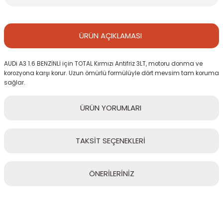
ÜRÜN
AÇIKLAMASI
AUDi A3 1.6 BENZİNLİ için TOTAL Kırmızı Antifriz 3LT, motoru donma ve
korozyona karşı korur. Uzun ömürlü formülüyle dört mevsim tam koruma
sağlar.
ÜRÜN
YORUMLARI
TAKSİT
SEÇENEKLERİ
Bu ürüne ilk yorumu siz yapın!
ÖNERİLERİNİZ
Yorum Yaz
Bu ürünün fiyat bilgisi, resim, ürün açıklamalarında ve diğer
konularda yetersiz gördüğünüz noktaları öneri formunu kullanarak
tarafımıza iletebilirsiniz.