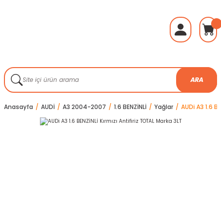
ARA
Anasayfa
AUDİ
A3 2004-2007
1.6 BENZİNLİ
Yağlar
AUDi A3 1.6 BE